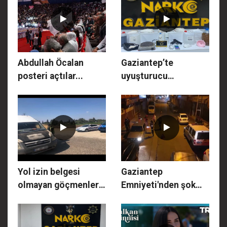
Abdullah Öcalan
Gaziantep’te
posteri açtılar...
uyuşturucu
tacirlerine darbe!
Piyasa değeri 2
milyon TL…
Yol izin belgesi
Gaziantep
olmayan göçmenlere
Emniyeti'nden şok
ceza
denetim