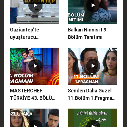
Gaziantep’te
Balkan Ninnisi I 9.
uyuşturucu
Bölüm Tanıtımı
operasyonu
MASTERCHEF
Senden Daha Güzel
TÜRKİYE 43. BÖLÜM
11.Bölüm 1.Fragman
FRAGMANI | ON
- Mai Frumos Decât
BEŞİNCİ İSİM KİM
Tine 11. Rpisodul
OLACAK?
1.Trailer