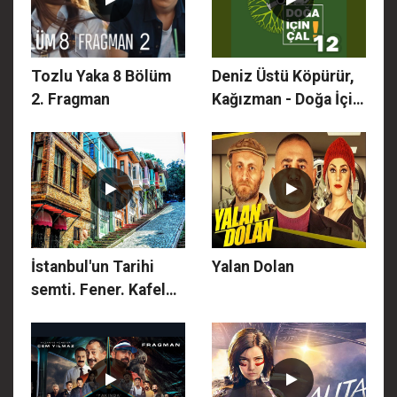
Tozlu Yaka 8 Bölüm
Deniz Üstü Köpürür,
2. Fragman
Kağızman - Doğa İçin
Çal 12
İstanbul'un Tarihi
Yalan Dolan
semti. Fener. Kafeler
caddesi ve kiremit
evleri