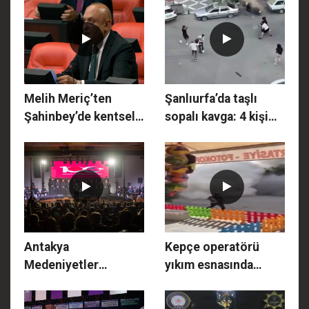
Melih Meriç’ten
Şanlıurfa’da taşlı
Şahinbey’de kentsel
sopalı kavga: 4 kişi
dönüşüm çıkışı:
yaralandı
Vatandaş mağdur
edilmemeli
Antakya
Kepçe operatörü
Medeniyetler
yıkım esnasında
Korosu,
binanın altında kaldı
duygulandırdı