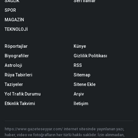
SAĞLIK
Seri İlanlar
SPOR
MAGAZİN
TEKNOLOJİ
Röportajlar
Künye
Biyografiler
Gizlilik Politikası
Astroloji
RSS
Rüya Tabirleri
Sitemap
Taziyeler
Sitene Ekle
Yol Trafik Durumu
Arşiv
Etkinlik Takvimi
İletişim
https://www.gazeteseyyar.com/ internet sitesinde yayınlanan yazı,
haber, video ve fotoğrafların her türlü hakkı saklıdır. İzin alınmadan,