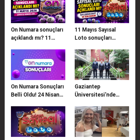
için geri sayım
başladı
On Numara sonuçları
11 Mayıs Sayısal
açıklandı mı? 11
Loto sonuçları
Mayıs 2026 çekiliş
açıklandı mı? İşte
sonuçları...
çekiliş saati ve son
durum
On Numara Sonuçları
Gaziantep
Belli Oldu! 24 Nisan
Üniversitesi’nde
Cuma On Numara
Kritik Zirve! YÖK
Kazanan Numaralar
Genel Sekreteri
ve İkramiye
Batıkan Aksoy’dan
Sorgulama Ekranı!
Rektör Doğan’a
Ziyaret!