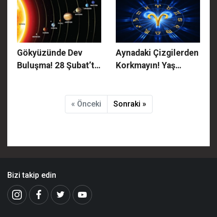
Bölge Yarışmasına
Jandarma'dan
Gidecek Şampiyonlar
Öğrencilere Kapsamlı
Belli Oldu!
Rehber!
Gökyüzünde Dev
Aynadaki Çizgilerden
Buluşma! 28 Şubat’ta
Korkmayın! Yaş
Altı Gezegen Aynı
Aldıkça Karizması ve
Hizaya Dizilecek:
Gücü Zirveye Ulaşan
Türkiye'den Nasıl
O Şanslı Aylar Belli
« Önceki
Sonraki »
İzlenecek?
Oldu..."
Bizi takip edin