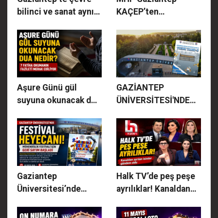
bilinci ve sanat aynı
KAÇEP’ten
sergide buluştu
öğrencilere karne
hediyesi: Başarılı
çocuklar
ödüllendirildi
Aşure Günü gül
GAZİANTEP
suyuna okunacak dua
ÜNİVERSİTESİ'NDEN
nedir? 7 Fatiha
MÜHENDİSLİK
okumanın fazileti
EĞİTİMİNDE BÜYÜK
merak ediliyor
DÖNÜŞÜM HAMLESİ:
"THINK TANK-3"
ÇALIŞTAYI
Gaziantep
Halk TV’de peş peşe
BAŞLIYOR!
Üniversitesi’nde
ayrılıklar! Kanaldan
festival heyecanı!
ayrılan isimler
Mühendislik Festivali
gündem oldu