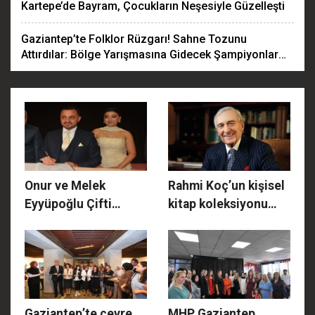
Kartepe’de Bayram, Çocukların Neşesiyle Güzelleşti
Gaziantep’te Folklor Rüzgarı! Sahne Tozunu
Attırdılar: Bölge Yarışmasına Gidecek Şampiyonlar
Belli Oldu!
Onur ve Melek
Rahmi Koç’un kişisel
Eyyüpoğlu Çifti
kitap koleksiyonu
Görkemli Nikah
kütüphaneye
Töreniyle Dünya
dönüştü
Evine Girdiler
Gaziantep’te çevre
MHP Gaziantep