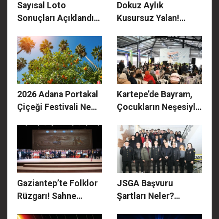
Sayısal Loto
Dokuz Aylık
Sonuçları Açıklandı!
Kusursuz Yalan!
5 Nisan 2026 Sayısal
İskoçya'da Kira
Loto Çekiliş Sonuç
Cousins'ın "Silikon
Sorgulama Ekranı:
Bebek" Skandalı:
İşte Kazanan
Hamilelikten
Numaralar!
Cenazeye Uzanan
2026 Adana Portakal
Kartepe’de Bayram,
Korkunç Kurgu!
Çiçeği Festivali Ne
Çocukların Neşesiyle
Zaman, Hangi
Güzelleşti
Sanatçılar Var? İşte
14. Karnavalın
Programı ve Konser
Takvimi!
Gaziantep’te Folklor
JSGA Başvuru
Rüzgarı! Sahne
Şartları Neler?
Tozunu Attırdılar:
Gaziantep İl