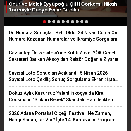
e
Onur ve Melek Eyyüpoğlu Çifti Görkemli Nikah
Töreniyle Dünya Evine Girdiler
On Numara Sonuçları Belli Oldu! 24 Nisan Cuma On
Numara Kazanan Numaralar ve İkramiye Sorgulama
Ekranı!
Gaziantep Üniversitesi’nde Kritik Zirve! YÖK Genel
Sekreteri Batıkan Aksoy’dan Rektör Doğan’a Ziyaret!
Sayısal Loto Sonuçları Açıklandı! 5 Nisan 2026
Sayısal Loto Çekiliş Sonuç Sorgulama Ekranı: İşte
Kazanan Numaralar!
Dokuz Aylık Kusursuz Yalan! İskoçya'da Kira
Cousins'ın "Silikon Bebek" Skandalı: Hamilelikten
Cenazeye Uzanan Korkunç Kurgu!
2026 Adana Portakal Çiçeği Festivali Ne Zaman,
Hangi Sanatçılar Var? İşte 14. Karnavalın Programı
ve Konser Takvimi!