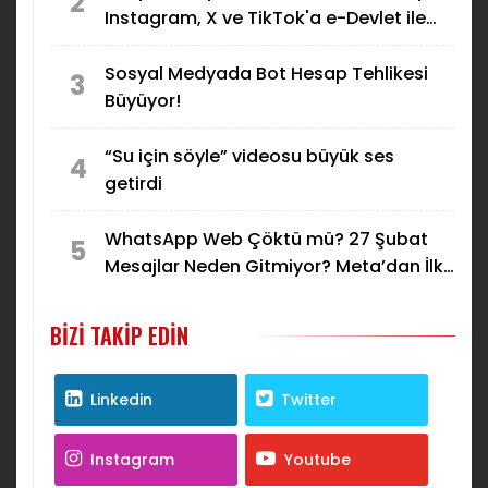
2
Instagram, X ve TikTok'a e-Devlet ile
Giriş Dönemi: Kimlik Bilgileri
Paylaşılacak mı?
Sosyal Medyada Bot Hesap Tehlikesi
3
Büyüyor!
“Su için söyle” videosu büyük ses
4
getirdi
WhatsApp Web Çöktü mü? 27 Şubat
5
Mesajlar Neden Gitmiyor? Meta’dan İlk
Açıklama Geldi!
BIZI TAKIP EDIN
Linkedin
Twitter
Instagram
Youtube