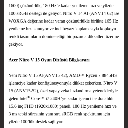
1600) çözünürlük, 180 Hz’e kadar yenileme hızı ve yüzde
100 sRGB desteği ile geliyor. Nitro V 14 AI (ANV14-62) ise
WQXGA değerine kadar varan çözünürlükle birlikte 165 Hz
yenileme hızı sunuyor ve inci beyazı kaplamasıyla kopkoyu
renkli tasarımların domine ettiği bir pazarda dikkatleri üzerine
çekiyor.
Acer Nitro V 15 Oyun Dizüstü Bilgisayarı
Yeni
Nitro V 15 AI
(ANV15-42), AMD™ Ryzen 7 8845HS
işlemciye kadar konfigürasyonuyla dikkat çekerken,
Nitro V
15
(ANV15-52), özel yapay zeka hızlandırma yetenekleriyle
®
gelen Intel
Core™ i7 240H’ye kadar işlemci ile donatıldı.
15,6 inç FHD (1920x1080) paneli, 180 Hz yenileme hızı ve
3 ms tepki süresinin yanı sıra sRGB renk spektrumu için
yüzde 100’lük destek sağlıyor.