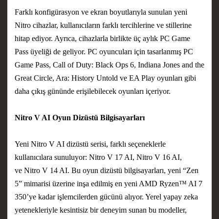
Farklı konfigürasyon ve ekran boyutlarıyla sunulan yeni
Nitro cihazlar, kullanıcıların farklı tercihlerine ve stillerine
hitap ediyor. Ayrıca, cihazlarla birlikte üç aylık PC Game
Pass üyeliği de geliyor. PC oyuncuları için tasarlanmış PC
Game Pass, Call of Duty: Black Ops 6, Indiana Jones and the
Great Circle, Ara: History Untold ve EA Play oyunları gibi
daha çıkış gününde erişilebilecek oyunları içeriyor.
Nitro V AI Oyun Dizüstü Bilgisayarları
Yeni Nitro V AI dizüstü serisi, farklı seçeneklerle
kullanıcılara sunuluyor:
Nitro V 17 AI
,
Nitro V 16 AI
,
ve
Nitro V 14 AI
. Bu oyun dizüstü bilgisayarları, yeni “Zen
5” mimarisi üzerine inşa edilmiş en yeni AMD Ryzen™ AI 7
350’ye kadar işlemcilerden gücünü alıyor. Yerel yapay zeka
yetenekleriyle kesintisiz bir deneyim sunan bu modeller,