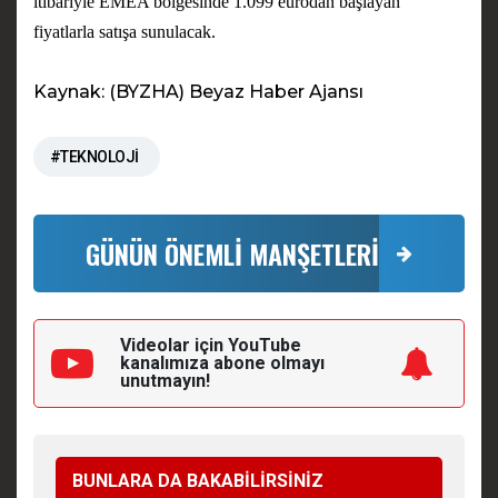
itibariyle EMEA bölgesinde 1.099 eurodan başlayan
fiyatlarla satışa sunulacak.
Kaynak: (BYZHA) Beyaz Haber Ajansı
#TEKNOLOJİ
GÜNÜN ÖNEMLİ MANŞETLERİ
Videolar için YouTube
kanalımıza
abone olmayı
unutmayın!
BUNLARA DA BAKABİLİRSİNİZ