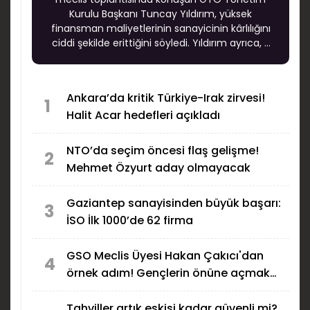
Kurulu Başkanı Tuncay Yıldırım, yüksek
finansman maliyetlerinin sanayicinin kârlılığını
ciddi şekilde erittiğini söyledi. Yıldırım ayrıca, 5
Ağustos’ta kamu bankalarının genel
müdürlerinin katılımıyla Gaziantep’te
finansmana erişim zirvesi düzenleneceğini
Ankara’da kritik Türkiye-Irak zirvesi!
açıkladı.
1
Halit Acar hedefleri açıkladı
NTO’da seçim öncesi flaş gelişme!
2
Mehmet Özyurt aday olmayacak
Gaziantep sanayisinden büyük başarı:
3
İSO İlk 1000’de 62 firma
GSO Meclis Üyesi Hakan Çakıcı'dan
4
örnek adım! Gençlerin önüne açmak
için aday olmayacak...
Tahviller artık eskisi kadar güvenli mi?