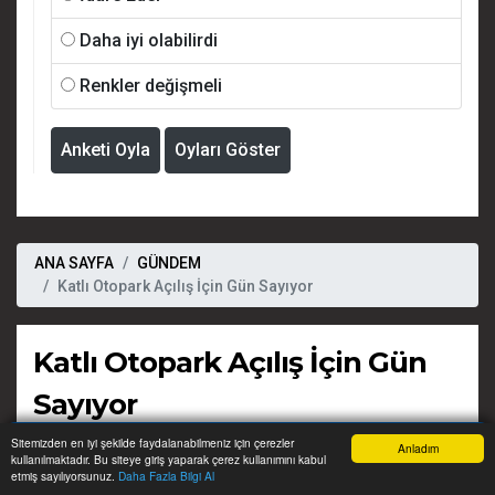
Daha iyi olabilirdi
Renkler değişmeli
Anketi Oyla
Oyları Göster
ANA SAYFA
GÜNDEM
Katlı Otopark Açılış İçin Gün Sayıyor
Katlı Otopark Açılış İçin Gün
Sayıyor
Sitemizden en iyi şekilde faydalanabilmeniz için çerezler
Anladım
07 Ocak, 2025, Salı 20:09
kullanılmaktadır. Bu siteye giriş yaparak çerez kullanımını kabul
Anasayfa
Yazarlar
Haber Ara
İhbar Hattı
Menu
etmiş sayılıyorsunuz.
Daha Fazla Bilgi Al
Ort.
2 dk. 0 sn.
okuma süresi