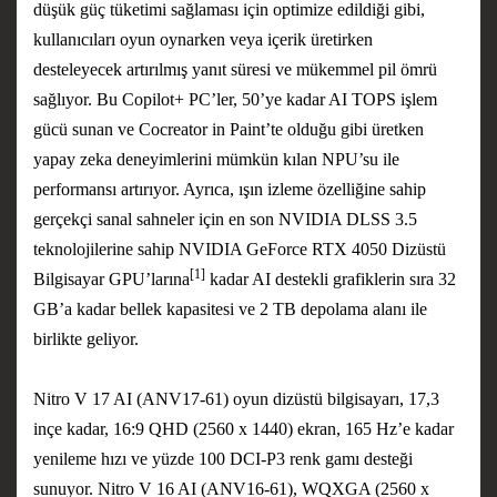
düşük güç tüketimi sağlaması için optimize edildiği gibi,
kullanıcıları oyun oynarken veya içerik üretirken
desteleyecek artırılmış yanıt süresi ve mükemmel pil ömrü
sağlıyor. Bu Copilot+ PC’ler, 50’ye kadar AI TOPS işlem
gücü sunan ve Cocreator in Paint’te olduğu gibi üretken
yapay zeka deneyimlerini mümkün kılan NPU’su ile
performansı artırıyor. Ayrıca, ışın izleme özelliğine sahip
gerçekçi sanal sahneler için en son NVIDIA DLSS 3.5
teknolojilerine sahip NVIDIA GeForce RTX 4050 Dizüstü
[1]
Bilgisayar GPU’larına
kadar AI destekli grafiklerin sıra 32
GB’a kadar bellek kapasitesi ve 2 TB depolama alanı ile
birlikte geliyor.
Nitro V 17 AI (ANV17-61) oyun dizüstü bilgisayarı, 17,3
inçe kadar, 16:9 QHD (2560 x 1440) ekran, 165 Hz’e kadar
yenileme hızı ve yüzde 100 DCI-P3 renk gamı desteği
sunuyor. Nitro V 16 AI (ANV16-61), WQXGA (2560 x