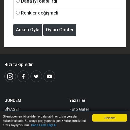
Daha iyi olabilirdi
Renkler değişmeli
Anketi Oyla
Oyları Göster
Bizi takip edin
GÜNDEM
Yazarlar
SİYASET
Foto Galeri
Sitemizden en iyi şekilde faydalanabilmeniz için çerezler
Anladım
AKTÜEL
Video Galeri
kullanılmaktadır. Bu siteye giriş yaparak çerez kullanımını kabul
Anasayfa
Yazarlar
Haber Ara
İhbar Hattı
Menu
etmiş sayılıyorsunuz.
Daha Fazla Bilgi Al
ASAYİŞ
Yerel Haberler