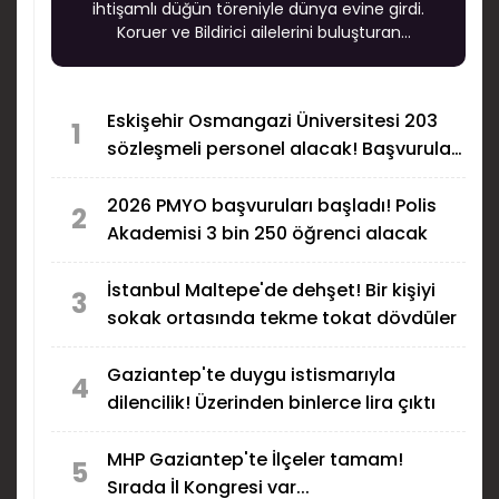
ihtişamlı düğün töreniyle dünya evine girdi.
Koruer ve Bildirici ailelerini buluşturan
muhteşem düğün, şıklığı, coşkusu ve yoğun
katılımıyla Gaziantep’te uzun süre konuşulacak
özel geceler arasında yer aldı.
Eskişehir Osmangazi Üniversitesi 203
1
sözleşmeli personel alacak! Başvurular
başladı
2026 PMYO başvuruları başladı! Polis
2
Akademisi 3 bin 250 öğrenci alacak
İstanbul Maltepe'de dehşet! Bir kişiyi
3
sokak ortasında tekme tokat dövdüler
Gaziantep'te duygu istismarıyla
4
dilencilik! Üzerinden binlerce lira çıktı
MHP Gaziantep'te İlçeler tamam!
5
Sırada İl Kongresi var...