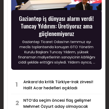
Gaziantep iş dünyası alarm verdi!
Tuncay Yıldırım: Üretiyoruz ama
güçlenemiyoruz
Gaziantep Ticaret Odası’nın temmuz ayı
meclis toplantısında konuşan GTO Yönetim
Kurulu Başkanı Tuncay Yıldırım, yüksek
finansman maliyetlerinin sanayicinin kârlılığını
ciddi şekilde erittiğini söyledi. Yıldırım ayrıca, 5
Ağustos’ta kamu bankalarının genel
müdürlerinin katılımıyla Gaziantep’te
finansmana erişim zirvesi düzenleneceğini
Ankara’da kritik Türkiye-Irak zirvesi!
açıkladı.
1
Halit Acar hedefleri açıkladı
NTO’da seçim öncesi flaş gelişme!
2
Mehmet Özyurt aday olmayacak