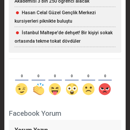
Akademisi 3 bin 250 öğrenci alacak
Hasan Celal Güzel Gençlik Merkezi
kursiyerleri piknikte buluştu
İstanbul Maltepe'de dehşet! Bir kişiyi sokak
ortasında tekme tokat dövdüler
0
0
0
0
0
0
Facebook Yorum
Yorum Yazın