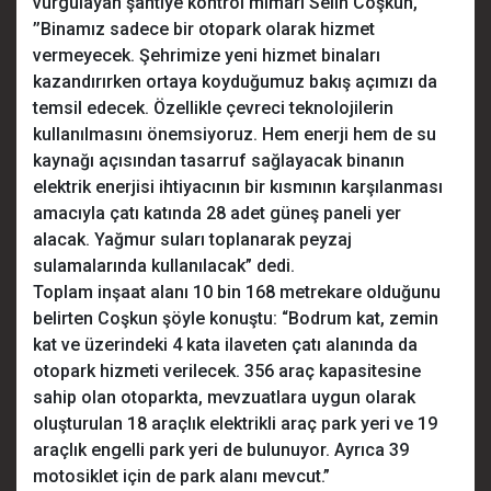
vurgulayan şantiye kontrol mimarı Selin Coşkun,
’’Binamız sadece bir otopark olarak hizmet
vermeyecek. Şehrimize yeni hizmet binaları
kazandırırken ortaya koyduğumuz bakış açımızı da
temsil edecek. Özellikle çevreci teknolojilerin
kullanılmasını önemsiyoruz. Hem enerji hem de su
kaynağı açısından tasarruf sağlayacak binanın
elektrik enerjisi ihtiyacının bir kısmının karşılanması
amacıyla çatı katında 28 adet güneş paneli yer
alacak. Yağmur suları toplanarak peyzaj
sulamalarında kullanılacak” dedi.
Toplam inşaat alanı 10 bin 168 metrekare olduğunu
belirten Coşkun şöyle konuştu: “Bodrum kat, zemin
kat ve üzerindeki 4 kata ilaveten çatı alanında da
otopark hizmeti verilecek. 356 araç kapasitesine
sahip olan otoparkta, mevzuatlara uygun olarak
oluşturulan 18 araçlık elektrikli araç park yeri ve 19
araçlık engelli park yeri de bulunuyor. Ayrıca 39
motosiklet için de park alanı mevcut.”