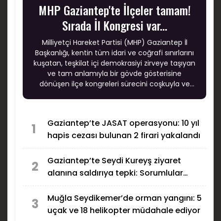
MHP Gaziantep'te İlçeler tamam!
Sırada İl Kongresi var...
Milliyetçi Hareket Partisi (MHP) Gaziantep İl
Başkanlığı, kentin tüm idari ve coğrafi sınırlarını
kuşatan, teşkilat içi demokrasiyi zirveye taşıyan
ve tam anlamıyla bir gövde gösterisine
dönüşen ilçe kongreleri sürecini coşkuyla ve
büyük bir başarıyla tamamladı.
Gaziantep’te JASAT operasyonu: 10 yıl
1
hapis cezası bulunan 2 firari yakalandı
Gaziantep’te Seydi Kureyş ziyaret
2
alanına saldırıya tepki: Sorumlular
bulunsun!
Muğla Seydikemer’de orman yangını: 5
3
uçak ve 18 helikopter müdahale ediyor