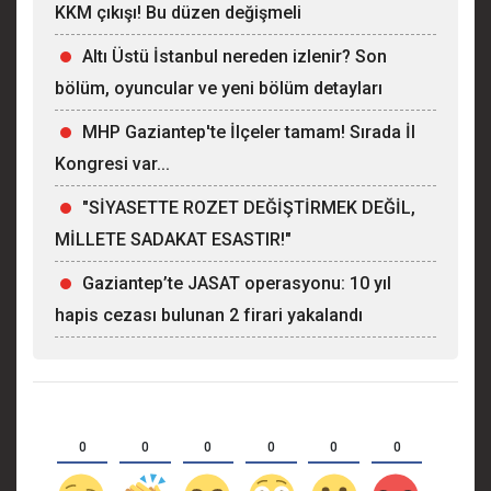
KKM çıkışı! Bu düzen değişmeli
Altı Üstü İstanbul nereden izlenir? Son
bölüm, oyuncular ve yeni bölüm detayları
MHP Gaziantep'te İlçeler tamam! Sırada İl
Kongresi var...
"SİYASETTE ROZET DEĞİŞTİRMEK DEĞİL,
MİLLETE SADAKAT ESASTIR!"
Gaziantep’te JASAT operasyonu: 10 yıl
hapis cezası bulunan 2 firari yakalandı
0
0
0
0
0
0