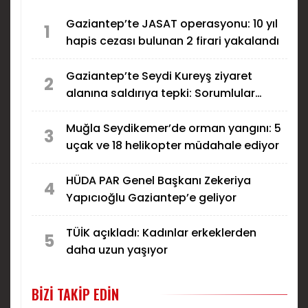
Gaziantep’te JASAT operasyonu: 10 yıl
1
hapis cezası bulunan 2 firari yakalandı
Gaziantep’te Seydi Kureyş ziyaret
2
alanına saldırıya tepki: Sorumlular
bulunsun!
Muğla Seydikemer’de orman yangını: 5
3
uçak ve 18 helikopter müdahale ediyor
HÜDA PAR Genel Başkanı Zekeriya
4
Yapıcıoğlu Gaziantep’e geliyor
TÜİK açıkladı: Kadınlar erkeklerden
5
daha uzun yaşıyor
BIZI TAKIP EDIN