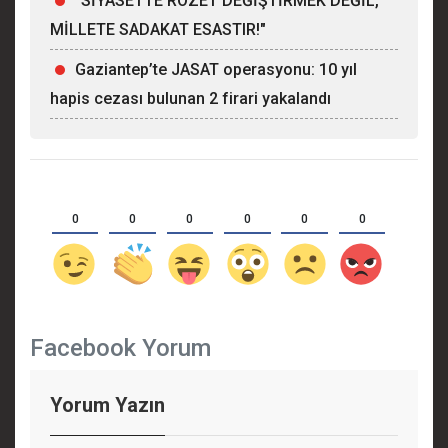
"SİYASETTE ROZET DEĞİŞTİRMEK DEĞİL,
MİLLETE SADAKAT ESASTIR!"
Gaziantep’te JASAT operasyonu: 10 yıl
hapis cezası bulunan 2 firari yakalandı
0
0
0
0
0
0
Facebook Yorum
Yorum Yazın