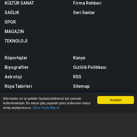
KÜLTÜR SANAT
Firma Rehberi
SAĞLIK
Seri İlanlar
SPOR
MAGAZİN
TEKNOLOJİ
Röportajlar
Künye
Biyografiler
Gizlilik Politikası
Astroloji
RSS
Rüya Tabirleri
Sitemap
Taziyeler
Sitene Ekle
Sitemizden en iyi şekilde faydalanabilmeniz için çerezler
Anladım
kullanılmaktadır. Bu siteye giriş yaparak çerez kullanımını kabul
Yol Trafik Durumu
Arşiv
Anasayfa
Yazarlar
Haber Ara
İhbar Hattı
Menu
etmiş sayılıyorsunuz.
Daha Fazla Bilgi Al
Etkinlik Takvimi
İletişim