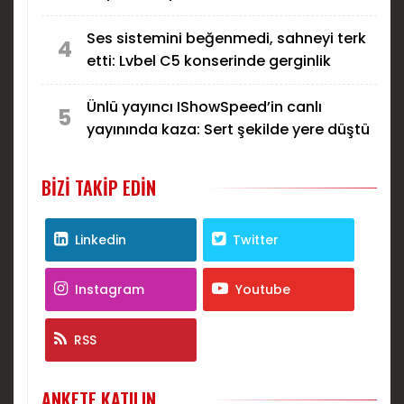
Ses sistemini beğenmedi, sahneyi terk
4
etti: Lvbel C5 konserinde gerginlik
Ünlü yayıncı IShowSpeed’in canlı
5
yayınında kaza: Sert şekilde yere düştü
BIZI TAKIP EDIN
Linkedin
Twitter
Instagram
Youtube
RSS
ANKETE KATILIN