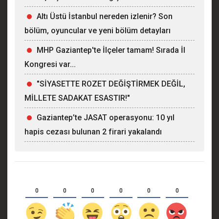
Altı Üstü İstanbul nereden izlenir? Son
bölüm, oyuncular ve yeni bölüm detayları
MHP Gaziantep'te İlçeler tamam! Sırada İl
Kongresi var...
"SİYASETTE ROZET DEĞİŞTİRMEK DEĞİL,
MİLLETE SADAKAT ESASTIR!"
Gaziantep’te JASAT operasyonu: 10 yıl
hapis cezası bulunan 2 firari yakalandı
0
0
0
0
0
0