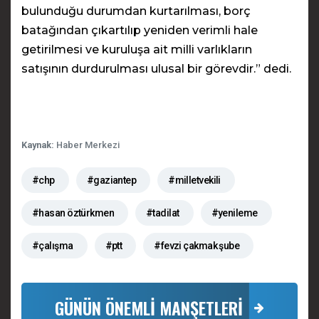
bulunduğu durumdan kurtarılması, borç
batağından çıkartılıp yeniden verimli hale
getirilmesi ve kuruluşa ait milli varlıkların
satışının durdurulması ulusal bir görevdir.” dedi.
Kaynak:
Haber Merkezi
#chp
#gaziantep
#milletvekili
#hasan öztürkmen
#tadilat
#yenileme
#çalışma
#ptt
#fevzi çakmak şube
GÜNÜN ÖNEMLİ MANŞETLERİ