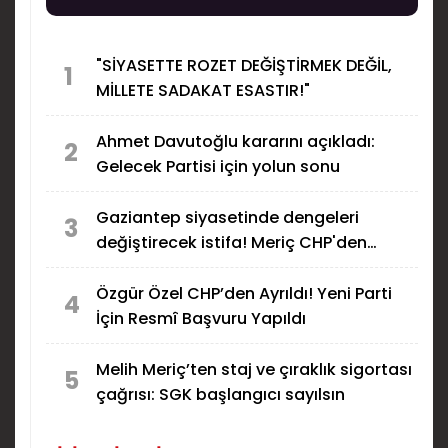
kaynağın üretim, eğitim, sağlık ve ulaşım
yatırımlarında kullanılabileceğini savundu.
"SİYASETTE ROZET DEĞİŞTİRMEK DEĞİL,
1
MİLLETE SADAKAT ESASTIR!"
Ahmet Davutoğlu kararını açıkladı:
2
Gelecek Partisi için yolun sonu
Gaziantep siyasetinde dengeleri
3
değiştirecek istifa! Meriç CHP'den
ayrıldı
Özgür Özel CHP’den Ayrıldı! Yeni Parti
4
İçin Resmî Başvuru Yapıldı
Melih Meriç’ten staj ve çıraklık sigortası
5
çağrısı: SGK başlangıcı sayılsın