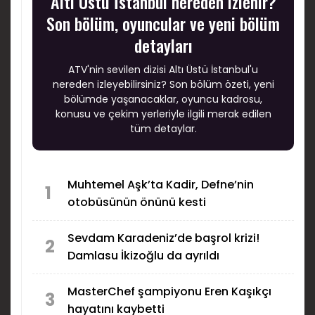
Altı Üstü İstanbul nereden izlenir?
Son bölüm, oyuncular ve yeni bölüm
detayları
ATV'nin sevilen dizisi Altı Üstü İstanbul'u
nereden izleyebilirsiniz? Son bölüm özeti, yeni
bölümde yaşanacaklar, oyuncu kadrosu,
konusu ve çekim yerleriyle ilgili merak edilen
tüm detaylar.
Muhtemel Aşk’ta Kadir, Defne’nin
1
otobüsünün önünü kesti
Sevdam Karadeniz’de başrol krizi!
2
Damlasu İkizoğlu da ayrıldı
MasterChef şampiyonu Eren Kaşıkçı
3
hayatını kaybetti