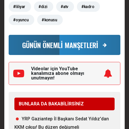
#liliyar
#dizi
#atv
#kadro
#oyuncu
#konusu
GÜNÜN ÖNEMLİ MANŞETLERİ
Videolar için YouTube
kanalımıza
abone olmayı
unutmayın!
BUNLARA DA BAKABİLİRSİNİZ
YRP Gaziantep İl Başkanı Sedat Yıldız'dan
KKM çıkışı! Bu düzen değişmeli