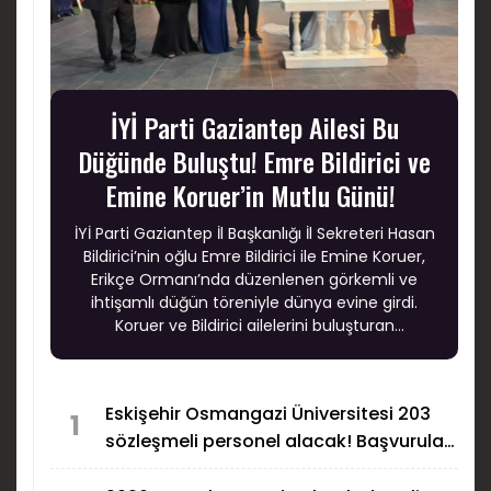
İYİ Parti Gaziantep Ailesi Bu
Düğünde Buluştu! Emre Bildirici ve
Emine Koruer’in Mutlu Günü!
İYİ Parti Gaziantep İl Başkanlığı İl Sekreteri Hasan
Bildirici’nin oğlu Emre Bildirici ile Emine Koruer,
Erikçe Ormanı’nda düzenlenen görkemli ve
ihtişamlı düğün töreniyle dünya evine girdi.
Koruer ve Bildirici ailelerini buluşturan
muhteşem düğün, şıklığı, coşkusu ve yoğun
katılımıyla Gaziantep’te uzun süre konuşulacak
özel geceler arasında yer aldı.
Eskişehir Osmangazi Üniversitesi 203
1
sözleşmeli personel alacak! Başvurular
başladı