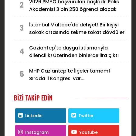
2026 PMYO başvuruları başladı! Polis
2
Akademisi 3 bin 250 öğrenci alacak
İstanbul Maltepe'de dehşet! Bir kişiyi
3
sokak ortasında tekme tokat dövdüler
Gaziantep'te duygu istismarıyla
4
dilencilik! Üzerinden binlerce lira çıktı
MHP Gaziantep'te İlçeler tamam!
5
Sırada İl Kongresi var...
BIZI TAKIP EDIN
Linkedin
Twitter
Instagram
Youtube