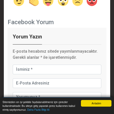
Facebook Yorum
Yorum Yazın
E-posta hesabınız sitede yayımlanmayacaktır.
Gerekli alanlar
*
ile işaretlenmişdir.
Sitemizden en iyi şekilde faydalanabilmeniz için çerezler
Anladım
kullanılmaktadır. Bu siteye giriş yaparak çerez kullanımını kabul
Anasayfa
Yazarlar
Haber Ara
İhbar Hattı
Menu
etmiş sayılıyorsunuz.
Daha Fazla Bilgi Al