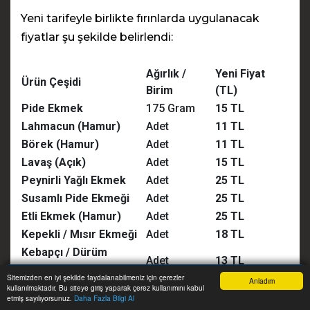
Yeni tarifeyle birlikte fırınlarda uygulanacak
fiyatlar şu şekilde belirlendi:
Ağırlık /
Yeni Fiyat
Ürün Çeşidi
Birim
(TL)
Pide Ekmek
175 Gram
15 TL
Lahmacun (Hamur)
Adet
11 TL
Börek (Hamur)
Adet
11 TL
Lavaş (Açık)
Adet
15 TL
Peynirli Yağlı Ekmek
Adet
25 TL
Susamlı Pide Ekmeği
Adet
25 TL
Etli Ekmek (Hamur)
Adet
25 TL
Kepekli / Mısır Ekmeği
Adet
18 TL
Kebapçı / Dürüm
Adet
13 TL
Ekmeği
Sitemizden en iyi şekilde faydalanabilmeniz için çerezler
Anladım
1 Kilogram Ekmek 85 Lirayı Aştı
kullanılmaktadır. Bu siteye giriş yaparak çerez kullanımını kabul
Anasayfa
Yazarlar
Haber Ara
İhbar Hattı
Menu
etmiş sayılıyorsunuz.
Daha Fazla Bilgi Al