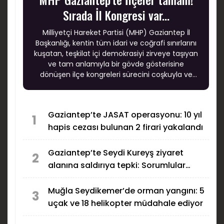
Sırada İl Kongresi var...
Milliyetçi Hareket Partisi (MHP) Gaziantep İl
Başkanlığı, kentin tüm idari ve coğrafi sınırlarını
kuşatan, teşkilat içi demokrasiyi zirveye taşıyan
ve tam anlamıyla bir gövde gösterisine
dönüşen ilçe kongreleri sürecini coşkuyla ve
büyük bir başarıyla tamamladı.
Gaziantep’te JASAT operasyonu: 10 yıl
1
hapis cezası bulunan 2 firari yakalandı
Gaziantep’te Seydi Kureyş ziyaret
2
alanına saldırıya tepki: Sorumlular
bulunsun!
Muğla Seydikemer’de orman yangını: 5
3
uçak ve 18 helikopter müdahale ediyor