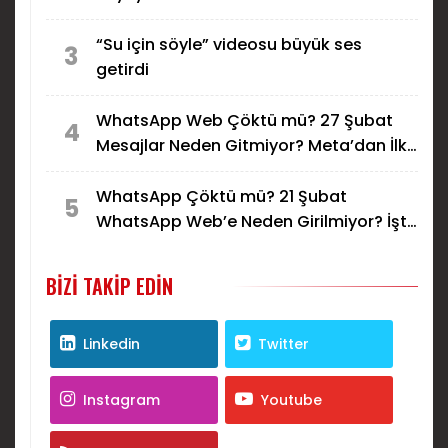
“Su için söyle” videosu büyük ses
3
getirdi
WhatsApp Web Çöktü mü? 27 Şubat
4
Mesajlar Neden Gitmiyor? Meta’dan İlk
Açıklama Geldi!
WhatsApp Çöktü mü? 21 Şubat
5
WhatsApp Web’e Neden Girilmiyor? İşte
Bağlantı Sorununun Nedeni ve Çözümü!
BIZI TAKIP EDIN
Linkedin
Twitter
Instagram
Youtube