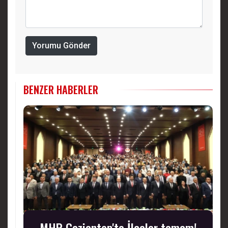
Yorumu Gönder
BENZER HABERLER
MHP Gaziantep'te İlçeler tamam!