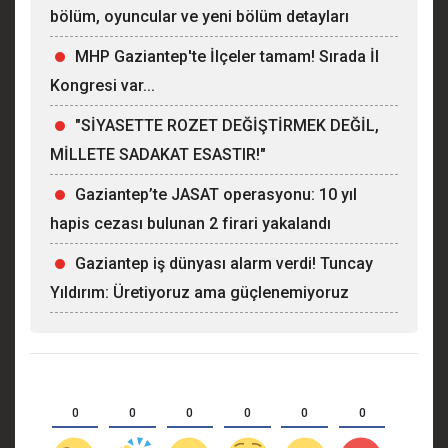
bölüm, oyuncular ve yeni bölüm detayları
MHP Gaziantep'te İlçeler tamam! Sırada İl
Kongresi var...
"SİYASETTE ROZET DEĞİŞTİRMEK DEĞİL,
MİLLETE SADAKAT ESASTIR!"
Gaziantep’te JASAT operasyonu: 10 yıl
hapis cezası bulunan 2 firari yakalandı
Gaziantep iş dünyası alarm verdi! Tuncay
Yıldırım: Üretiyoruz ama güçlenemiyoruz
0
0
0
0
0
0