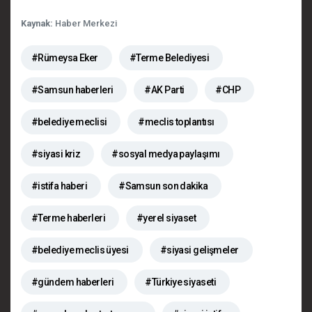
Kaynak:
Haber Merkezi
#Rümeysa Eker
#Terme Belediyesi
#Samsun haberleri
#AK Parti
#CHP
#belediye meclisi
#meclis toplantısı
#siyasi kriz
#sosyal medya paylaşımı
#istifa haberi
#Samsun son dakika
#Terme haberleri
#yerel siyaset
#belediye meclis üyesi
#siyasi gelişmeler
#gündem haberleri
#Türkiye siyaseti