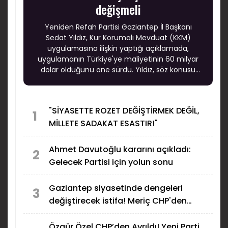
değişmeli
Yeniden Refah Partisi Gaziantep İl Başkanı
Sedat Yıldız, Kur Korumalı Mevduat (KKM)
uygulamasına ilişkin yaptığı açıklamada,
uygulamanın Türkiye'ye maliyetinin 60 milyar
dolar olduğunu öne sürdü. Yıldız, söz konusu
kaynağın üretim, eğitim, sağlık ve ulaşım
yatırımlarında kullanılabileceğini savundu.
"SİYASETTE ROZET DEĞİŞTİRMEK DEĞİL,
1
MİLLETE SADAKAT ESASTIR!"
Ahmet Davutoğlu kararını açıkladı:
2
Gelecek Partisi için yolun sonu
Gaziantep siyasetinde dengeleri
3
değiştirecek istifa! Meriç CHP'den
ayrıldı
Özgür Özel CHP’den Ayrıldı! Yeni Parti