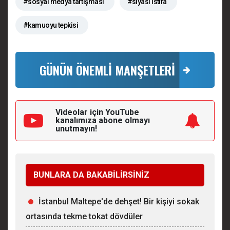
#sosyal medya tartışması
#siyasi istifa
#kamuoyu tepkisi
GÜNÜN ÖNEMLİ MANŞETLERİ
Videolar için YouTube
kanalımıza
abone olmayı
unutmayın!
BUNLARA DA BAKABİLİRSİNİZ
İstanbul Maltepe'de dehşet! Bir kişiyi sokak
ortasında tekme tokat dövdüler