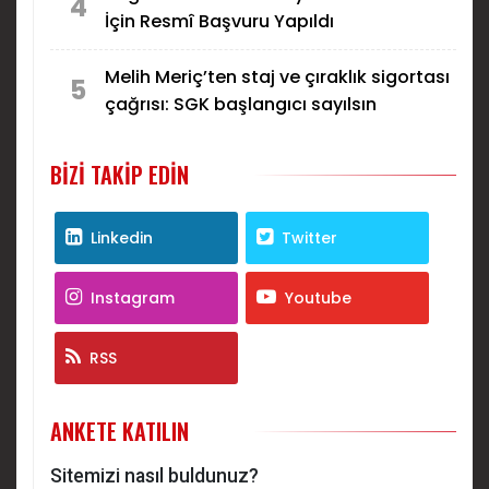
4
İçin Resmî Başvuru Yapıldı
Melih Meriç’ten staj ve çıraklık sigortası
5
çağrısı: SGK başlangıcı sayılsın
BIZI TAKIP EDIN
Linkedin
Twitter
Instagram
Youtube
RSS
ANKETE KATILIN
Sitemizi nasıl buldunuz?