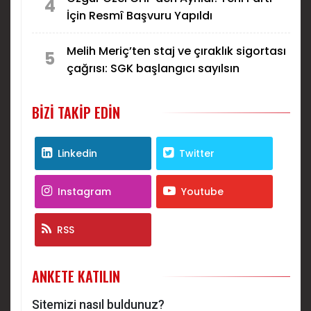
4
İçin Resmî Başvuru Yapıldı
Melih Meriç’ten staj ve çıraklık sigortası
5
çağrısı: SGK başlangıcı sayılsın
BIZI TAKIP EDIN
Linkedin
Twitter
Instagram
Youtube
RSS
ANKETE KATILIN
Sitemizi nasıl buldunuz?