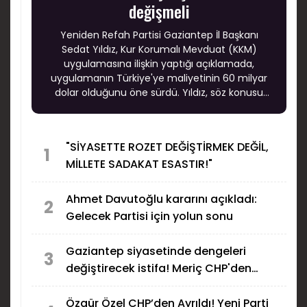
değişmeli
Yeniden Refah Partisi Gaziantep İl Başkanı
Sedat Yıldız, Kur Korumalı Mevduat (KKM)
uygulamasına ilişkin yaptığı açıklamada,
uygulamanın Türkiye'ye maliyetinin 60 milyar
dolar olduğunu öne sürdü. Yıldız, söz konusu
kaynağın üretim, eğitim, sağlık ve ulaşım
yatırımlarında kullanılabileceğini savundu.
"SİYASETTE ROZET DEĞİŞTİRMEK DEĞİL,
1
MİLLETE SADAKAT ESASTIR!"
Ahmet Davutoğlu kararını açıkladı:
2
Gelecek Partisi için yolun sonu
Gaziantep siyasetinde dengeleri
3
değiştirecek istifa! Meriç CHP'den
ayrıldı
Özgür Özel CHP’den Ayrıldı! Yeni Parti