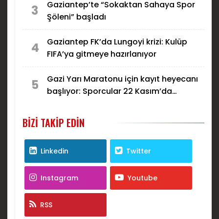
Gaziantep’te “Sokaktan Sahaya Spor
3
Şöleni” başladı
Gaziantep FK’da Lungoyi krizi: Kulüp
4
FIFA’ya gitmeye hazırlanıyor
Gazi Yarı Maratonu için kayıt heyecanı
5
başlıyor: Sporcular 22 Kasım’da
Gaziantep’te koşacak
BIZI TAKIP EDIN
Linkedin
Twitter
Instagram
Youtube
RSS