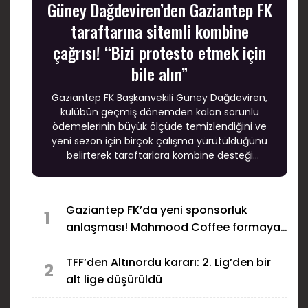
Güney Dağdeviren’den Gaziantep FK
taraftarına sitemli kombine
çağrısı! “Bizi protesto etmek için
bile alın”
Gaziantep FK Başkanvekili Güney Dağdeviren,
kulübün geçmiş dönemden kalan sorunlu
ödemelerinin büyük ölçüde temizlendiğini ve
yeni sezon için birçok çalışma yürütüldüğünü
belirterek taraftarlara kombine desteği
çağrısında bulundu. Dağdeviren, “En kötü bizi
protesto edip ıslıklamak için alın artık şu
kombineyi” dedi.
Gaziantep FK’da yeni sponsorluk
1
anlaşması! Mahmood Coffee formaya
geliyor
TFF’den Altınordu kararı: 2. Lig’den bir
2
alt lige düşürüldü