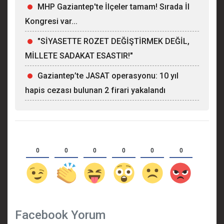
MHP Gaziantep'te İlçeler tamam! Sırada İl
Kongresi var...
"SİYASETTE ROZET DEĞİŞTİRMEK DEĞİL,
MİLLETE SADAKAT ESASTIR!"
Gaziantep’te JASAT operasyonu: 10 yıl
hapis cezası bulunan 2 firari yakalandı
0
0
0
0
0
0
Facebook Yorum