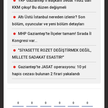
YRP Gaziantep İl Başkanı Sedat Yıldız'dan
KKM çıkışı! Bu düzen değişmeli
Altı Üstü İstanbul nereden izlenir? Son
bölüm, oyuncular ve yeni bölüm detayları
MHP Gaziantep'te İlçeler tamam! Sırada İl
Kongresi var...
"SİYASETTE ROZET DEĞİŞTİRMEK DEĞİL,
MİLLETE SADAKAT ESASTIR!"
Gaziantep’te JASAT operasyonu: 10 yıl
hapis cezası bulunan 2 firari yakalandı
0
0
0
0
0
0