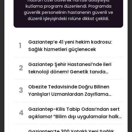
kutlama programı düzenlendi. Programda
güvenlik personelinin hastanenin güvenli ve
düzenli işleyişindeki rolüne dikkat çekildi.
Gaziantep’e 41 yeni hekim kadrosu:
1
Sağlık hizmetleri güçlenecek
Gaziantep Şehir Hastanesi’nde ileri
2
teknoloji dönem! Genetik tanıda
bölgenin merkezi oldu
Obezite Tedavisinde Doğru Bilinen
3
Yanlışlar! Uzmanlardan Zayıflama
İğnesi Uyarısı
Gaziantep-Kilis Tabip Odası’ndan sert
4
açıklama! “Bilim dışı uygulamalar halk
sağlığını tehdit ediyor”
Gaziantep’te 300 Yataklı Yeni Sağlık