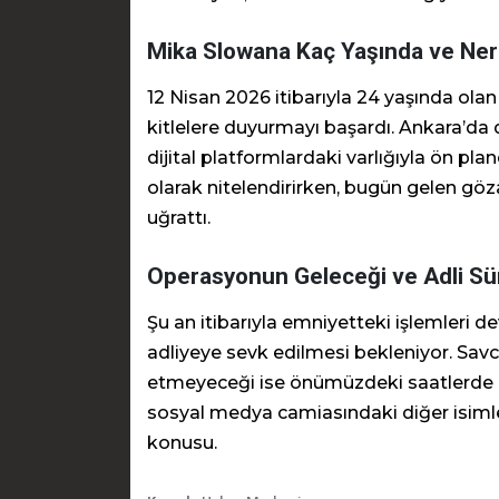
Mika Slowana Kaç Yaşında ve Ner
12 Nisan 2026 itibarıyla 24 yaşında ol
kitlelere duyurmayı başardı. Ankara’d
dijital platformlardaki varlığıyla ön pla
olarak nitelendirirken, bugün gelen gözal
uğrattı.
Operasyonun Geleceği ve Adli Sü
Şu an itibarıyla emniyetteki işlemleri 
adliyeye sevk edilmesi bekleniyor. Savc
etmeyeceği ise önümüzdeki saatlerde n
sosyal medya camiasındaki diğer isiml
konusu.