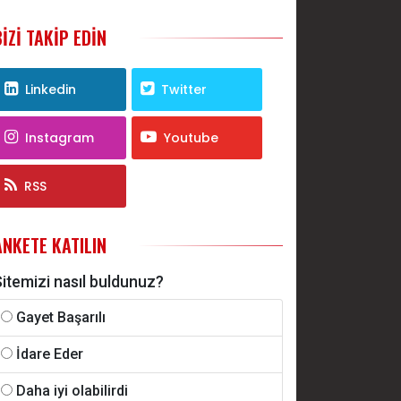
düştü
BIZI TAKIP EDIN
Linkedin
Twitter
Instagram
Youtube
RSS
ANKETE KATILIN
itemizi nasıl buldunuz?
Gayet Başarılı
İdare Eder
Daha iyi olabilirdi