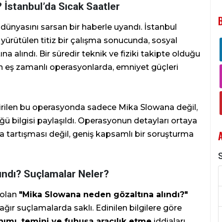
 İstanbul’da Sıcak Saatler
ünyasını sarsan bir haberle uyandı. İstanbul
yürütülen titiz bir çalışma sonucunda, sosyal
na alındı. Bir süredir teknik ve fiziki takipte olduğu
n eş zamanlı operasyonlarda, emniyet güçleri
eştirilen bu operasyonda sadece Mika Slowana değil,
ü bilgisi paylaşıldı. Operasyonun detayları ortaya
a tartışması değil, geniş kapsamlı bir soruşturma
S
ındı? Suçlamalar Neler?
 olan
"Mika Slowana neden gözaltına alındı?"
ağır suçlamalarda saklı. Edinilen bilgilere göre
ımı, temini ve fuhuşa aracılık etme
iddiaları