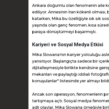
Ankara doğumlu olan fenomenin aile kök
ediliyor. Annesinin İran kökenli olması, 
katarken, Mika bu özelliğiyle sık sık s
yaşında olan genç fenomen, kısa sürede e
paraya dönüştürmeyi başarmıştı.
Kariyeri ve Sosyal Medya Etkisi
Mika Slowana’nın kariyer yolculuğu a
yansıtıyor. Başlangıçta sadece bir içerik
dijitalleşmesiyle birlikte kendisine geniş
mekanları ve paylaştığı iddialı fotoğra
konuşulanlar" listesinde yer almayı bildi
Ancak son operasyon, fenomenlerin pırıl
tartışmaya açtı. Sosyal medya fenomenler
adli olaylar, Mika Slowana örneğiyle bir