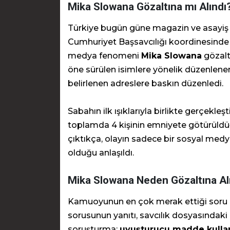
Mika Slowana Gözaltına mı Alındı?
Türkiye bugün güne magazin ve asayiş d
Cumhuriyet Başsavcılığı koordinesinde 
medya fenomeni
Mika Slowana
gözaltı
öne sürülen isimlere yönelik düzenlene
belirlenen adreslere baskın düzenledi.
Sabahın ilk ışıklarıyla birlikte gerçekl
toplamda 4 kişinin emniyete götürüldüğ
çıktıkça, olayın sadece bir sosyal medy
olduğu anlaşıldı.
Mika Slowana Neden Gözaltına Al
Kamuoyunun en çok merak ettiği soru
sorusunun yanıtı, savcılık dosyasındaki 
soruşturma;
uyuşturucu madde kullan