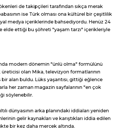
enleri de takipçileri tarafından sıkça merak
babasının ise Türk olması ona kültürel bir çeşitlilik
osyal medya içeriklerinde bahsediyordu. Henüz 24
lde ettiği bu şöhreti "yaşam tarzı" içerikleriyle
slında modern dönemin "ünlü olma" formülünü
 üreticisi olan Mika, televizyon formatlarının
 bir alan buldu. Lüks yaşantısı, gittiği eğlence
flarla her zaman magazin sayfalarının "en çok
ği söylenebilir.
tılı dünyasının arka planındaki iddiaları yeniden
inin gelir kaynakları ve karıştıkları iddia edilen
likte bir kez daha mercek altında.