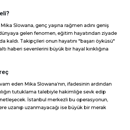
eli?
an Mika Slowana, genç yaşına rağmen adını geniş
a dünyaya gelen fenomen, eğitim hayatından ziyade
nda kaldı. Takipçileri onun hayatını "başarı öyküsü"
tı haberi sevenlerini büyük bir hayal kırıklığına
reç
devam eden Mika Slowana’nın, ifadesinin ardından
ılığın tutuklama talebiyle hakimliğe sevk edip
etleşecek. İstanbul merkezli bu operasyonun,
ere uzanıp uzanmayacağı ise büyük bir merak