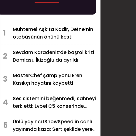
Muhtemel Aşk’ta Kadir, Defne’nin
1
otobüsünün önünü kesti
Sevdam Karadeniz’de başrol krizi!
2
Damlasu İkizoğlu da ayrıldı
MasterChef şampiyonu Eren
3
Kaşıkçı hayatını kaybetti
Ses sistemini beğenmedi, sahneyi
4
terk etti: Lvbel C5 konserinde
gerginlik
Ünlü yayıncı IShowSpeed’in canlı
5
yayınında kaza: Sert şekilde yere