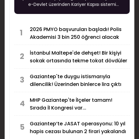
e-Devlet üzerinden Kariyer Kapısı sistemi
aracılığıyla alınırken, adaylar için son başvuru
tarihi 20 Ağustos 2026 olarak açıklandı.
2026 PMYO başvuruları başladı! Polis
1
Akademisi 3 bin 250 öğrenci alacak
İstanbul Maltepe'de dehşet! Bir kişiyi
2
sokak ortasında tekme tokat dövdüler
Gaziantep'te duygu istismarıyla
3
dilencilik! Üzerinden binlerce lira çıktı
MHP Gaziantep'te İlçeler tamam!
4
Sırada İl Kongresi var...
Gaziantep’te JASAT operasyonu: 10 yıl
5
hapis cezası bulunan 2 firari yakalandı