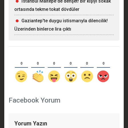
İstanbul Maltepe'de dehşet! Bir kişiyi sokak
ortasında tekme tokat dövdüler
Gaziantep'te duygu istismarıyla dilencilik!
Üzerinden binlerce lira çıktı
0
0
0
0
0
0
Facebook Yorum
Yorum Yazın