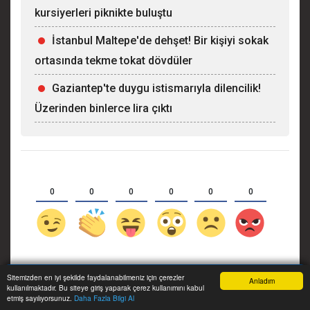
kursiyerleri piknikte buluştu
İstanbul Maltepe'de dehşet! Bir kişiyi sokak
ortasında tekme tokat dövdüler
Gaziantep'te duygu istismarıyla dilencilik!
Üzerinden binlerce lira çıktı
0
0
0
0
0
0
Facebook Yorum
Sitemizden en iyi şekilde faydalanabilmeniz için çerezler
Anladım
kullanılmaktadır. Bu siteye giriş yaparak çerez kullanımını kabul
Anasayfa
Yazarlar
Haber Ara
İhbar Hattı
Menu
etmiş sayılıyorsunuz.
Daha Fazla Bilgi Al