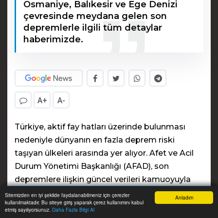
Osmaniye, Balıkesir ve Ege Denizi
çevresinde meydana gelen son
depremlerle ilgili tüm detaylar
haberimizde.
A+
A-
Türkiye, aktif fay hatları üzerinde bulunması
nedeniyle dünyanın en fazla deprem riski
taşıyan ülkeleri arasında yer alıyor. Afet ve Acil
Durum Yönetimi Başkanlığı (AFAD), son
depremlere ilişkin güncel verileri kamuoyuyla
paylaştı. Gün içerisinde Kahramanmaraş,
Sitemizden en iyi şekilde faydalanabilmeniz için çerezler
Anladım
kullanılmaktadır. Bu siteye giriş yaparak çerez kullanımını kabul
Malatya, Osmaniye, Balıkesir ve Ege Denizi
Anasayfa
Yazarlar
Haber Ara
İhbar Hattı
Menu
etmiş sayılıyorsunuz.
Daha Fazla Bilgi Al