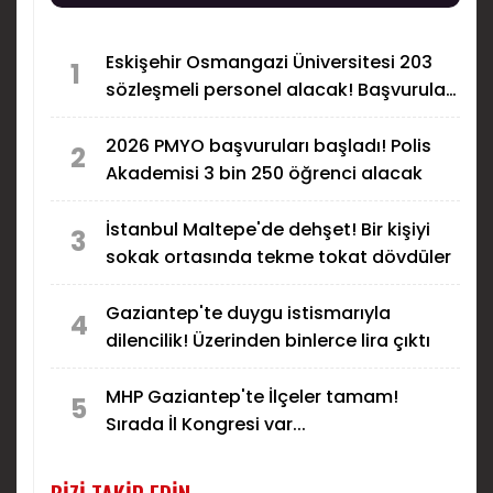
katılımıyla Gaziantep’te uzun süre konuşulacak
özel geceler arasında yer aldı.
Eskişehir Osmangazi Üniversitesi 203
1
sözleşmeli personel alacak! Başvurular
başladı
2026 PMYO başvuruları başladı! Polis
2
Akademisi 3 bin 250 öğrenci alacak
İstanbul Maltepe'de dehşet! Bir kişiyi
3
sokak ortasında tekme tokat dövdüler
Gaziantep'te duygu istismarıyla
4
dilencilik! Üzerinden binlerce lira çıktı
MHP Gaziantep'te İlçeler tamam!
5
Sırada İl Kongresi var...