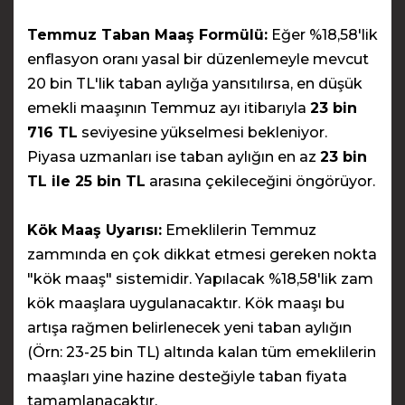
Temmuz Taban Maaş Formülü:
Eğer %18,58'lik
enflasyon oranı yasal bir düzenlemeyle mevcut
20 bin TL'lik taban aylığa yansıtılırsa, en düşük
emekli maaşının Temmuz ayı itibarıyla
23 bin
716 TL
seviyesine yükselmesi bekleniyor.
Piyasa uzmanları ise taban aylığın en az
23 bin
TL ile 25 bin TL
arasına çekileceğini öngörüyor.
Kök Maaş Uyarısı:
Emeklilerin Temmuz
zammında en çok dikkat etmesi gereken nokta
"kök maaş" sistemidir. Yapılacak %18,58'lik zam
kök maaşlara uygulanacaktır. Kök maaşı bu
artışa rağmen belirlenecek yeni taban aylığın
(Örn: 23-25 bin TL) altında kalan tüm emeklilerin
maaşları yine hazine desteğiyle taban fiyata
tamamlanacaktır.