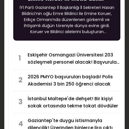
İYİ Parti Gaziantep İl Başkanlığı İl Sekreteri Hasan
Bildirici’nin oğlu Emre Bildirici ile Emine Koruer,
Erikçe Ormanı’nda düzenlenen görkemli ve
ihtişamlı düğün töreniyle dünya evine girdi.
Koruer ve Bildirici ailelerini buluşturan
muhteşem düğün, şıklığı, coşkusu ve yoğun
katılımıyla Gaziantep’te uzun süre konuşulacak
özel geceler arasında yer aldı.
Eskişehir Osmangazi Üniversitesi 203
1
sözleşmeli personel alacak! Başvurular
başladı
2026 PMYO başvuruları başladı! Polis
2
Akademisi 3 bin 250 öğrenci alacak
İstanbul Maltepe'de dehşet! Bir kişiyi
3
sokak ortasında tekme tokat dövdüler
Gaziantep'te duygu istismarıyla
4
dilencilik! Üzerinden binlerce lira çıktı