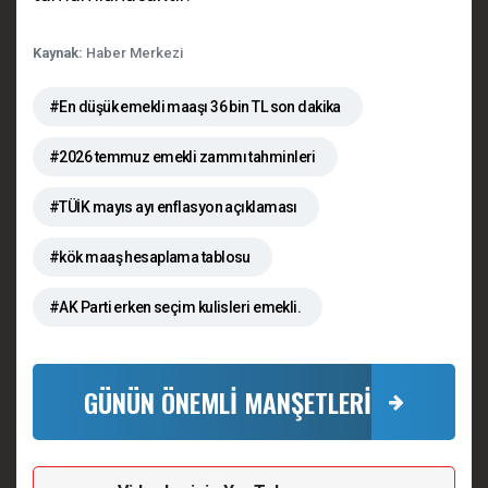
Kaynak:
Haber Merkezi
#En düşük emekli maaşı 36 bin TL son dakika
#2026 temmuz emekli zammı tahminleri
#TÜİK mayıs ayı enflasyon açıklaması
#kök maaş hesaplama tablosu
#AK Parti erken seçim kulisleri emekli.
GÜNÜN ÖNEMLİ MANŞETLERİ