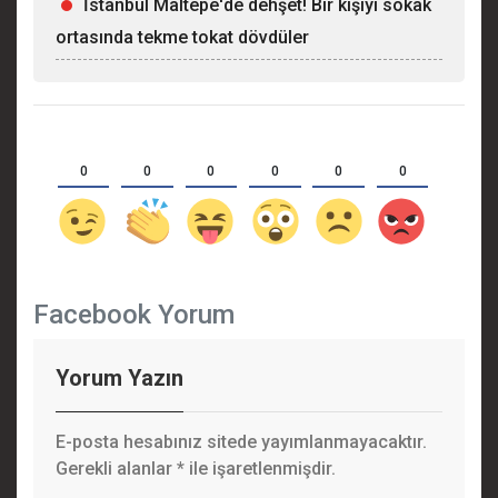
İstanbul Maltepe'de dehşet! Bir kişiyi sokak
ortasında tekme tokat dövdüler
0
0
0
0
0
0
Facebook Yorum
Yorum Yazın
E-posta hesabınız sitede yayımlanmayacaktır.
Gerekli alanlar
*
ile işaretlenmişdir.