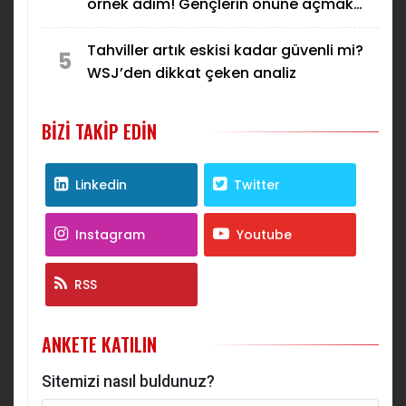
örnek adım! Gençlerin önüne açmak
için aday olmayacak...
Tahviller artık eskisi kadar güvenli mi?
5
WSJ’den dikkat çeken analiz
BIZI TAKIP EDIN
Linkedin
Twitter
Instagram
Youtube
RSS
ANKETE KATILIN
Sitemizi nasıl buldunuz?