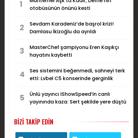
Muhtemel Aşk’ta Kadir, Defne’nin
1
otobüsünün önünü kesti
Sevdam Karadeniz’de başrol krizi!
2
Damlasu İkizoğlu da ayrıldı
MasterChef şampiyonu Eren Kaşıkçı
3
hayatını kaybetti
Ses sistemini beğenmedi, sahneyi terk
4
etti: Lvbel C5 konserinde gerginlik
Ünlü yayıncı IShowSpeed’in canlı
5
yayınında kaza: Sert şekilde yere düştü
BIZI TAKIP EDIN