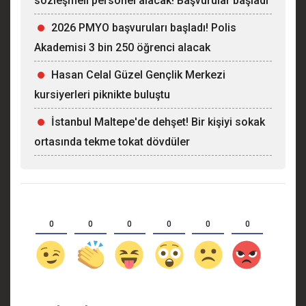
sözleşmeli personel alacak! Başvurular başladı
2026 PMYO başvuruları başladı! Polis
Akademisi 3 bin 250 öğrenci alacak
Hasan Celal Güzel Gençlik Merkezi
kursiyerleri piknikte buluştu
İstanbul Maltepe'de dehşet! Bir kişiyi sokak
ortasında tekme tokat dövdüler
0
0
0
0
0
0