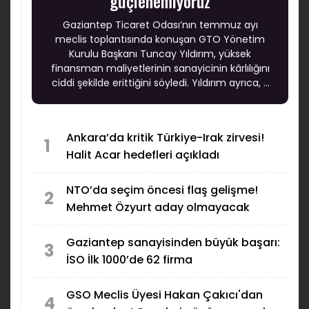
güçlenemiyoruz
Gaziantep Ticaret Odası’nın temmuz ayı
meclis toplantısında konuşan GTO Yönetim
Kurulu Başkanı Tuncay Yıldırım, yüksek
finansman maliyetlerinin sanayicinin kârlılığını
ciddi şekilde erittiğini söyledi. Yıldırım ayrıca, 5
Ağustos’ta kamu bankalarının genel
müdürlerinin katılımıyla Gaziantep’te
finansmana erişim zirvesi düzenleneceğini
Ankara’da kritik Türkiye-Irak zirvesi!
açıkladı.
1
Halit Acar hedefleri açıkladı
NTO’da seçim öncesi flaş gelişme!
2
Mehmet Özyurt aday olmayacak
Gaziantep sanayisinden büyük başarı:
3
İSO İlk 1000’de 62 firma
GSO Meclis Üyesi Hakan Çakıcı'dan
4