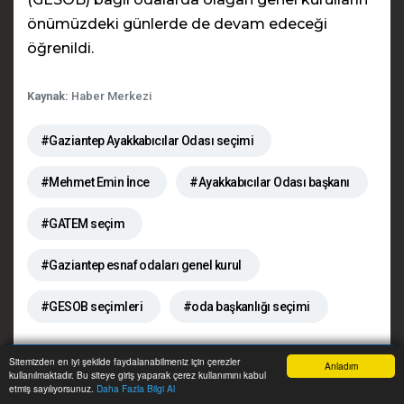
önümüzdeki günlerde de devam edeceği
öğrenildi.
Kaynak:
Haber Merkezi
#Gaziantep Ayakkabıcılar Odası seçimi
#Mehmet Emin İnce
#Ayakkabıcılar Odası başkanı
#GATEM seçim
#Gaziantep esnaf odaları genel kurul
#GESOB seçimleri
#oda başkanlığı seçimi
Sitemizden en iyi şekilde faydalanabilmeniz için çerezler
Anladım
kullanılmaktadır. Bu siteye giriş yaparak çerez kullanımını kabul
GÜNÜN ÖNEMLİ MANŞETLERİ
Anasayfa
Yazarlar
Haber Ara
İhbar Hattı
Menu
etmiş sayılıyorsunuz.
Daha Fazla Bilgi Al