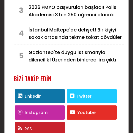
2026 PMYO başvuruları başladı! Polis
3
Akademisi 3 bin 250 öğrenci alacak
İstanbul Maltepe'de dehşet! Bir kişiyi
4
sokak ortasında tekme tokat dövdüler
Gaziantep'te duygu istismarıyla
5
dilencilik! Üzerinden binlerce lira çıktı
BIZI TAKIP EDIN
Linkedin
Twitter
Instagram
Youtube
RSS