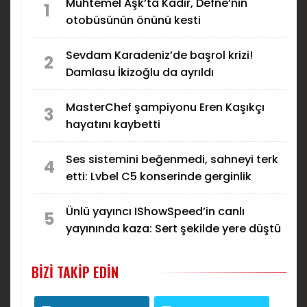
Muhtemel Aşk’ta Kadir, Defne’nin
1
otobüsünün önünü kesti
Sevdam Karadeniz’de başrol krizi!
2
Damlasu İkizoğlu da ayrıldı
MasterChef şampiyonu Eren Kaşıkçı
3
hayatını kaybetti
Ses sistemini beğenmedi, sahneyi terk
4
etti: Lvbel C5 konserinde gerginlik
Ünlü yayıncı IShowSpeed’in canlı
5
yayınında kaza: Sert şekilde yere düştü
BIZI TAKIP EDIN