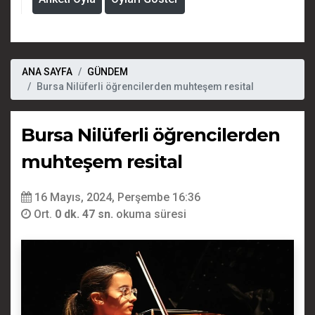
ANA SAYFA
GÜNDEM
Bursa Nilüferli öğrencilerden muhteşem resital
Bursa Nilüferli öğrencilerden
muhteşem resital
16 Mayıs, 2024, Perşembe 16:36
Ort.
0 dk. 47 sn.
okuma süresi