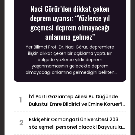
Naci Görür’den dikkat çeken
deprem uyarısı: “Yüzlerce yıl
geçmesi deprem olmayacağı
anlamına gelmez”
Yer Bilimci Prof. Dr. Naci Görür, depremlere
ilişkin dikkat çeken bir açıklama yaptı. Bir
bölgede yüzlerce yıldır deprem
yaşanmamasının gelecekte deprem
olmayacağı anlamına gelmediğini belirten
Görür, en kesin çözümün “deprem dirençli
kentler” oluşturmak olduğunu söyledi.
İYİ Parti Gaziantep Ailesi Bu Düğünde
1
Buluştu! Emre Bildirici ve Emine Koruer’in
Mutlu Günü!
Eskişehir Osmangazi Üniversitesi 203
2
sözleşmeli personel alacak! Başvurular
başladı