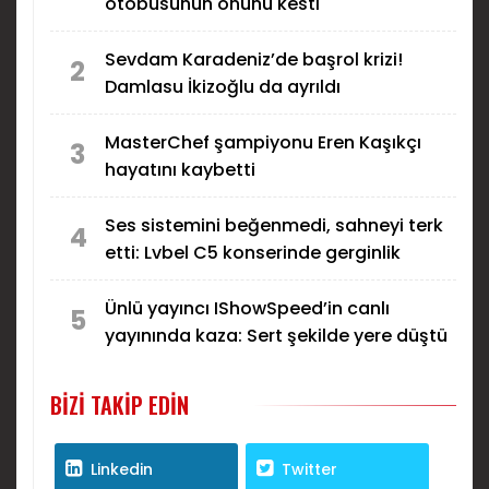
otobüsünün önünü kesti
Sevdam Karadeniz’de başrol krizi!
2
Damlasu İkizoğlu da ayrıldı
MasterChef şampiyonu Eren Kaşıkçı
3
hayatını kaybetti
Ses sistemini beğenmedi, sahneyi terk
4
etti: Lvbel C5 konserinde gerginlik
Ünlü yayıncı IShowSpeed’in canlı
5
yayınında kaza: Sert şekilde yere düştü
BIZI TAKIP EDIN
Linkedin
Twitter