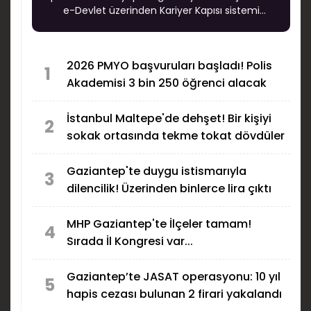
e-Devlet üzerinden Kariyer Kapısı sistemi
aracılığıyla alınırken, adaylar için son başvuru
tarihi 20 Ağustos 2026 olarak açıklandı.
2026 PMYO başvuruları başladı! Polis
1
Akademisi 3 bin 250 öğrenci alacak
İstanbul Maltepe'de dehşet! Bir kişiyi
2
sokak ortasında tekme tokat dövdüler
Gaziantep'te duygu istismarıyla
3
dilencilik! Üzerinden binlerce lira çıktı
MHP Gaziantep'te İlçeler tamam!
4
Sırada İl Kongresi var...
Gaziantep’te JASAT operasyonu: 10 yıl
5
hapis cezası bulunan 2 firari yakalandı