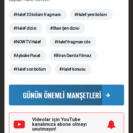
#Halef 33 bölüm fragmanı
#Halef yeni bölüm
#Halef dizisi
#İlhan Şen dizisi
#NOW TV Halef
#Halef fragman izle
#Aybüke Pusat
#Biran Damla Yılmaz
#Halef son bölüm
#Halef konusu
GÜNÜN ÖNEMLİ MANŞETLERİ
Videolar için YouTube
kanalımıza
abone olmayı
unutmayın!