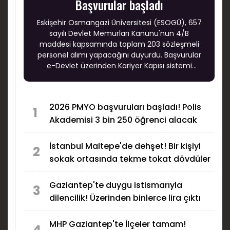
Başvurular başladı
Eskişehir Osmangazi Üniversitesi (ESOGÜ), 657
sayılı Devlet Memurları Kanunu'nun 4/B
maddesi kapsamında toplam 203 sözleşmeli
personel alımı yapacağını duyurdu. Başvurular
e-Devlet üzerinden Kariyer Kapısı sistemi
aracılığıyla alınırken, adaylar için son başvuru
tarihi 20 Ağustos 2026 olarak açıklandı.
2026 PMYO başvuruları başladı! Polis
1
Akademisi 3 bin 250 öğrenci alacak
İstanbul Maltepe'de dehşet! Bir kişiyi
2
sokak ortasında tekme tokat dövdüler
Gaziantep'te duygu istismarıyla
3
dilencilik! Üzerinden binlerce lira çıktı
MHP Gaziantep'te İlçeler tamam!
4