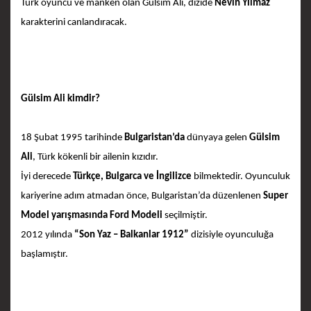
Türk oyuncu ve manken olan Gülsim Ali, dizide
Nevin Yılmaz
karakterini canlandıracak.
Gülsim Ali kimdir?
18 Şubat 1995 tarihinde
Bulgaristan’da
dünyaya gelen
Gülsim
Ali
, Türk kökenli bir ailenin kızıdır.
İyi derecede
Türkçe, Bulgarca ve İngilizce
bilmektedir. Oyunculuk
kariyerine adım atmadan önce, Bulgaristan’da düzenlenen
Super
Model yarışmasında Ford Modeli
seçilmiştir.
2012 yılında
“Son Yaz – Balkanlar 1912”
dizisiyle oyunculuğa
başlamıştır.