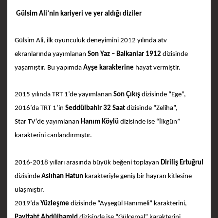
Gülsim Ali’nin kariyeri ve yer aldığı diziler
Gülsim Ali, ilk oyunculuk deneyimini 2012 yılında atv
ekranlarında yayımlanan
Son Yaz – Balkanlar 1912
dizisinde
yaşamıştır. Bu yapımda
Ayşe karakterine
hayat vermiştir.
2015 yılında TRT 1’de yayımlanan
Son Çıkış
dizisinde “Ege”,
2016’da TRT 1’in
Seddülbahir 32 Saat
dizisinde “Zeliha”,
Star TV’de yayımlanan
Hanım Köylü
dizisinde ise “İlkgün”
karakterini canlandırmıştır.
2016-2018 yılları arasında büyük beğeni toplayan
Diriliş Ertuğrul
dizisinde
Aslıhan Hatun
karakteriyle geniş bir hayran kitlesine
ulaşmıştır.
2019’da
Yüzleşme
dizisinde “Ayşegül Hanımeli” karakterini,
Payitaht Abdülhamid
dizisinde ise “Gülcemal” karakterini