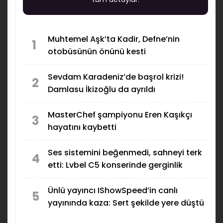
Muhtemel Aşk’ta Kadir, Defne’nin
1
otobüsünün önünü kesti
Sevdam Karadeniz’de başrol krizi!
2
Damlasu İkizoğlu da ayrıldı
MasterChef şampiyonu Eren Kaşıkçı
3
hayatını kaybetti
Ses sistemini beğenmedi, sahneyi terk
4
etti: Lvbel C5 konserinde gerginlik
Ünlü yayıncı IShowSpeed’in canlı
5
yayınında kaza: Sert şekilde yere düştü