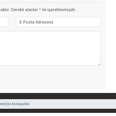
ktır. Gerekli alanlar
*
ile işaretlenmişdir.
erjisi konuşuldu