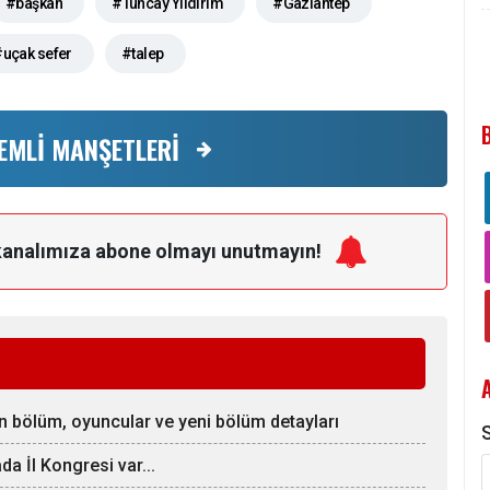
#başkan
#Tuncay Yıldırım
#Gaziantep
uçak sefer
#talep
EMLİ MANŞETLERİ
kanalımıza
abone olmayı unutmayın!
on bölüm, oyuncular ve yeni bölüm detayları
S
a İl Kongresi var...