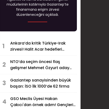
müdürlerinin katılımıyla Gaziantep’te
finansmana erişim zirvesi
düzenleneceğini açıkladı.
Ankara’da kritik Türkiye-Irak
1
zirvesi! Halit Acar hedefleri
açıkladı
NTO’da seçim öncesi flaş
2
gelişme! Mehmet Özyurt aday
olmayacak
Gaziantep sanayisinden büyük
3
başarı: İSO İlk 1000’de 62 firma
GSO Meclis Üyesi Hakan
4
Çakıcı'dan örnek adım! Gençlerin