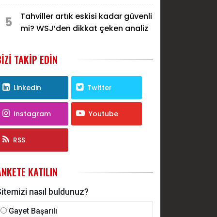
önüne açmak için aday
olmayacak...
Tahviller artık eskisi kadar güvenli
5
mi? WSJ’den dikkat çeken analiz
BIZI TAKIP EDIN
Linkedin
Twitter
Instagram
Youtube
RSS
ANKETE KATILIN
itemizi nasıl buldunuz?
Gayet Başarılı