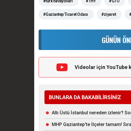
#türk havayolları
#THY
#GTO
#Gaziantep Ticaret Odası
#ziyaret
#
GÜNÜN ÖN
Videolar için YouTube 
BUNLARA DA BAKABİLİRSİNİZ
Altı Üstü İstanbul nereden izlenir? S
MHP Gaziantep'te İlçeler tamam! Sırad