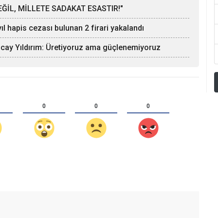
ĞİL, MİLLETE SADAKAT ESASTIR!"
l hapis cezası bulunan 2 firari yakalandı
ncay Yıldırım: Üretiyoruz ama güçlenemiyoruz
0
0
0