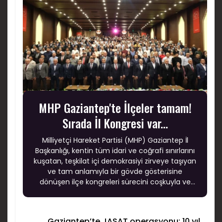
MHP Gaziantep'te İlçeler tamam!
Sırada İl Kongresi var...
Milliyetçi Hareket Partisi (MHP) Gaziantep İl
Başkanlığı, kentin tüm idari ve coğrafi sınırlarını
kuşatan, teşkilat içi demokrasiyi zirveye taşıyan
ve tam anlamıyla bir gövde gösterisine
dönüşen ilçe kongreleri sürecini coşkuyla ve
büyük bir başarıyla tamamladı.
Gaziantep’te JASAT operasyonu: 10 yıl