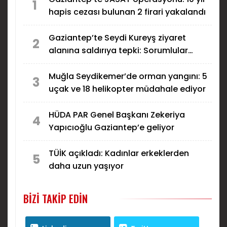
1
hapis cezası bulunan 2 firari yakalandı
Gaziantep’te Seydi Kureyş ziyaret
2
alanına saldırıya tepki: Sorumlular
bulunsun!
Muğla Seydikemer’de orman yangını: 5
3
uçak ve 18 helikopter müdahale ediyor
HÜDA PAR Genel Başkanı Zekeriya
4
Yapıcıoğlu Gaziantep’e geliyor
TÜİK açıkladı: Kadınlar erkeklerden
5
daha uzun yaşıyor
BIZI TAKIP EDIN