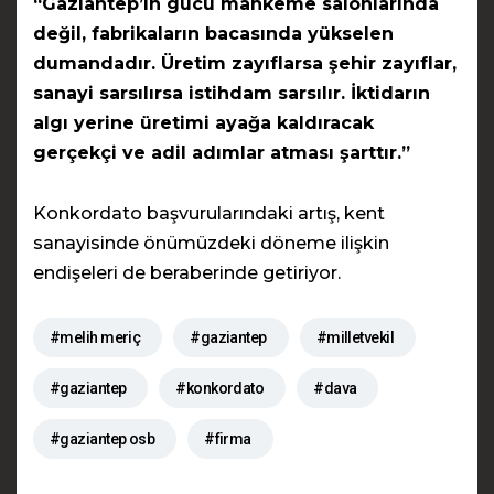
“Gaziantep’in gücü mahkeme salonlarında
değil, fabrikaların bacasında yükselen
dumandadır. Üretim zayıflarsa şehir zayıflar,
sanayi sarsılırsa istihdam sarsılır. İktidarın
algı yerine üretimi ayağa kaldıracak
gerçekçi ve adil adımlar atması şarttır.”
Konkordato başvurularındaki artış, kent
sanayisinde önümüzdeki döneme ilişkin
endişeleri de beraberinde getiriyor.
#melih meriç
#gaziantep
#milletvekil
#gaziantep
#konkordato
#dava
#gaziantep osb
#firma