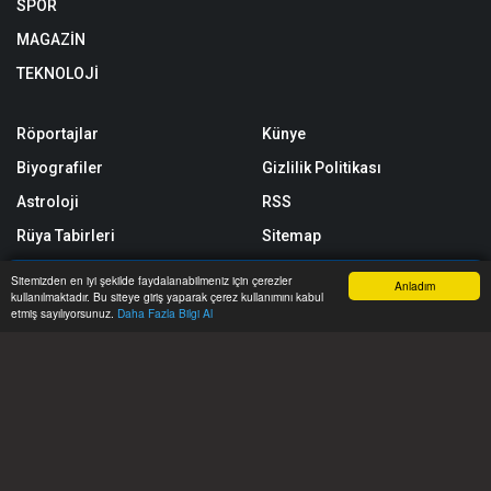
SPOR
MAGAZİN
TEKNOLOJİ
Röportajlar
Künye
Biyografiler
Gizlilik Politikası
Astroloji
RSS
Rüya Tabirleri
Sitemap
Taziyeler
Sitene Ekle
Sitemizden en iyi şekilde faydalanabilmeniz için çerezler
Anladım
kullanılmaktadır. Bu siteye giriş yaparak çerez kullanımını kabul
Yol Trafik Durumu
Arşiv
Anasayfa
Yazarlar
Haber Ara
İhbar Hattı
Menu
etmiş sayılıyorsunuz.
Daha Fazla Bilgi Al
Etkinlik Takvimi
İletişim
https://www.gazeteseyyar.com/ internet sitesinde yayınlanan yazı,
haber, video ve fotoğrafların her türlü hakkı saklıdır. İzin alınmadan,
kaynak gösterilerek dahi kullanılamaz.
Copyright © 2026 Gazete Seyyar - Tüm hakları saklıdır. | Yazılım: