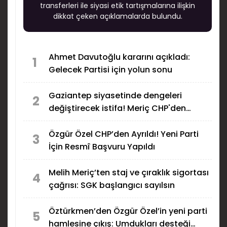
transferleri ile siyasi etik tartışmalarına ilişkin
dikkat çeken açıklamalarda bulundu.
Ahmet Davutoğlu kararını açıkladı:
1
Gelecek Partisi için yolun sonu
Gaziantep siyasetinde dengeleri
2
değiştirecek istifa! Meriç CHP'den
ayrıldı
Özgür Özel CHP’den Ayrıldı! Yeni Parti
3
İçin Resmî Başvuru Yapıldı
Melih Meriç’ten staj ve çıraklık sigortası
4
çağrısı: SGK başlangıcı sayılsın
Öztürkmen’den Özgür Özel’in yeni parti
5
hamlesine çıkış: Umdukları desteği