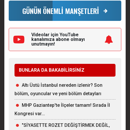
GÜNÜN ÖNEMLİ MANŞETLERİ
Videolar için YouTube
kanalımıza
abone olmayı
unutmayın!
BUNLARA DA BAKABİLİRSİNİZ
Altı Üstü İstanbul nereden izlenir? Son
bölüm, oyuncular ve yeni bölüm detayları
MHP Gaziantep'te İlçeler tamam! Sırada İl
Kongresi var...
"SİYASETTE ROZET DEĞİŞTİRMEK DEĞİL,