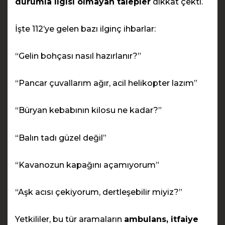
durumla ilgisi olmayan talepler
dikkat çekti.
İşte 112’ye gelen bazı ilginç ihbarlar:
“Gelin bohçası nasıl hazırlanır?”
“Pancar çuvallarım ağır, acil helikopter lazım”
“Büryan kebabının kilosu ne kadar?”
“Balın tadı güzel değil”
“Kavanozun kapağını açamıyorum”
“Aşk acısı çekiyorum, dertleşebilir miyiz?”
Yetkililer, bu tür aramaların
ambulans, itfaiye