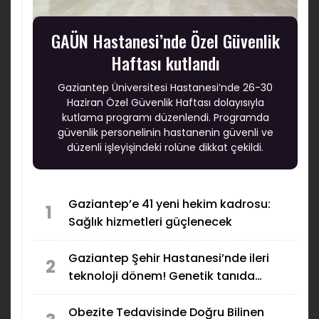
GAÜN Hastanesi’nde Özel Güvenlik
Haftası kutlandı
Gaziantep Üniversitesi Hastanesi’nde 26-30
Haziran Özel Güvenlik Haftası dolayısıyla
kutlama programı düzenlendi. Programda
güvenlik personelinin hastanenin güvenli ve
düzenli işleyişindeki rolüne dikkat çekildi.
Gaziantep’e 41 yeni hekim kadrosu:
1
Sağlık hizmetleri güçlenecek
Gaziantep Şehir Hastanesi’nde ileri
2
teknoloji dönem! Genetik tanıda
bölgenin merkezi oldu
Obezite Tedavisinde Doğru Bilinen