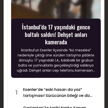
İstanbul’da 17 yaşındaki gence
baltalı saldırı! Dehşet anları
kamerada
İstanbul’un Esenler ilçesinde “kız meselesi”
nedeniyle çıktığı öne sürülen tartışma şiddete
dönüştü. 17 yaşındaki İ.A., kalabalık bir grubun
balta ve yumruklarla gerçekleştirdiği saldırıya
uğradı. Dehşet anları cep telefonu kamerasına
yansırken, polis ekiplerinin çalışması sonucu 7
şüpheli gözaltına alındı.
Esenler’de “eski hasarı da yaz”
1
tartışması! Sürücünün bileği ve diz
kapağı kırıldı
Gaziantep'te tarihi Narko Kapan