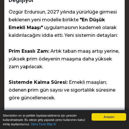
Değişiyor
Özgür Erdursun, 2027 yılında yürürlüğe girmesi
beklenen yeni modelle birlikte
"En Düşük
Emekli Maaşı"
uygulamasının kademeli olarak
kaldırılacağını iddia etti. Yeni sistemin detayları:
Prim Esaslı Zam:
Artık taban maaş artışı yerine,
yüksek prim ödeyenin maaşına daha yüksek
zam yapılacak.
Sistemde Kalma Süresi:
Emekli maaşları;
ödenen prim gün sayısı ve sigortalılık süresine
göre güncellenecek.
İntibak Yasası İhtiyacı:
Erdursun, maaşlardaki
Sitemizden en iyi şekilde faydalanabilmeniz için çerezler
Anladım
kullanılmaktadır. Bu siteye giriş yaparak çerez kullanımını kabul
adaletsizliğin giderilmesi için kapsamlı bir
Anasayfa
Yazarlar
Haber Ara
İhbar Hattı
Menu
etmiş sayılıyorsunuz.
Daha Fazla Bilgi Al
"İntibak Yasası"nın kaçınılmaz olduğunu