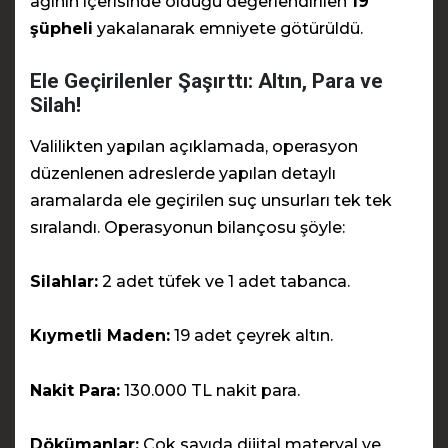
ağının içerisinde olduğu değerlendirilen
19
şüpheli
yakalanarak emniyete götürüldü.
Ele Geçirilenler Şaşırttı: Altın, Para ve
Silah!
Valilikten yapılan açıklamada, operasyon
düzenlenen adreslerde yapılan detaylı
aramalarda ele geçirilen suç unsurları tek tek
sıralandı. Operasyonun bilançosu şöyle:
Silahlar:
2 adet tüfek ve 1 adet tabanca.
Kıymetli Maden:
19 adet çeyrek altın.
Nakit Para:
130.000 TL nakit para.
Dökümanlar:
Çok sayıda dijital materyal ve