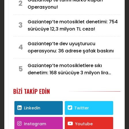
2
Operasyonu!
Gaziantep’te motosiklet denetimi: 754
3
sürücüye 12,3 milyon TL ceza!
Gaziantep’te dev uyuşturucu
4
operasyonu: 36 adrese şafak baskını
Gaziantep’te motosikletlere sıkı
5
denetim: 168 sürücüye 3 milyon lira
ceza
BIZI TAKIP EDIN
Linkedin
Twitter
Instagram
Youtube