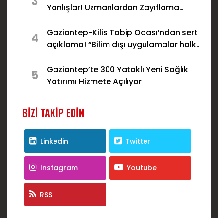
3
Yanlışlar! Uzmanlardan Zayıflama
İğnesi Uyarısı
Gaziantep-Kilis Tabip Odası’ndan sert
4
açıklama! “Bilim dışı uygulamalar halk
sağlığını tehdit ediyor”
Gaziantep’te 300 Yataklı Yeni Sağlık
5
Yatırımı Hizmete Açılıyor
BIZI TAKIP EDIN
Linkedin
Twitter
Instagram
Youtube
RSS