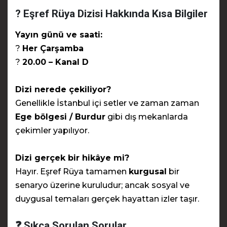
? Eşref Rüya Dizisi Hakkında Kısa Bilgiler
Yayın günü ve saati:
?
Her Çarşamba
?
20.00 – Kanal D
Dizi nerede çekiliyor?
Genellikle İstanbul içi setler ve zaman zaman
Ege bölgesi / Burdur
gibi dış mekanlarda
çekimler yapılıyor.
Dizi gerçek bir hikâye mi?
Hayır. Eşref Rüya tamamen
kurgusal
bir
senaryo üzerine kuruludur; ancak sosyal ve
duygusal temaları gerçek hayattan izler taşır.
❓ Sıkça Sorulan Sorular