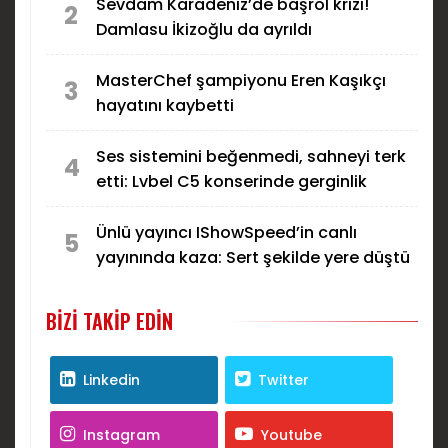
Sevdam Karadeniz’de başrol krizi!
2
Damlasu İkizoğlu da ayrıldı
MasterChef şampiyonu Eren Kaşıkçı
3
hayatını kaybetti
Ses sistemini beğenmedi, sahneyi terk
4
etti: Lvbel C5 konserinde gerginlik
Ünlü yayıncı IShowSpeed’in canlı
5
yayınında kaza: Sert şekilde yere düştü
BIZI TAKIP EDIN
Linkedin
Twitter
Instagram
Youtube