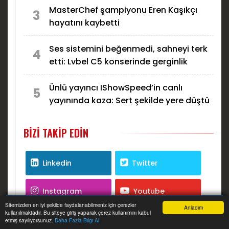
MasterChef şampiyonu Eren Kaşıkçı
3
hayatını kaybetti
Ses sistemini beğenmedi, sahneyi terk
4
etti: Lvbel C5 konserinde gerginlik
Ünlü yayıncı IShowSpeed’in canlı
5
yayınında kaza: Sert şekilde yere düştü
BIZI TAKIP EDIN
Linkedin
Twitter
Instagram
Youtube
Sitemizden en iyi şekilde faydalanabilmeniz için çerezler
Anladım
kullanılmaktadır. Bu siteye giriş yaparak çerez kullanımını kabul
Anasayfa
Yazarlar
Haber Ara
İhbar Hattı
Menu
RSS
etmiş sayılıyorsunuz.
Daha Fazla Bilgi Al