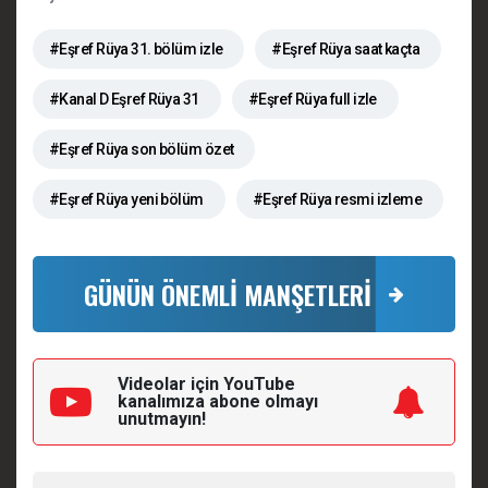
#Eşref Rüya 31. bölüm izle
#Eşref Rüya saat kaçta
#Kanal D Eşref Rüya 31
#Eşref Rüya full izle
#Eşref Rüya son bölüm özet
#Eşref Rüya yeni bölüm
#Eşref Rüya resmi izleme
GÜNÜN ÖNEMLİ MANŞETLERİ
Videolar için YouTube
kanalımıza
abone olmayı
unutmayın!