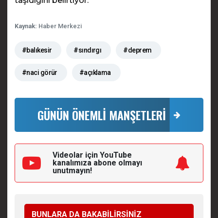
taşıdığını belirtiyor.
Kaynak:
Haber Merkezi
#balıkesir
#sındırgı
#deprem
#naci görür
#açıklama
GÜNÜN ÖNEMLİ MANŞETLERİ
Videolar için YouTube
kanalımıza
abone olmayı
unutmayın!
BUNLARA DA BAKABİLİRSİNİZ