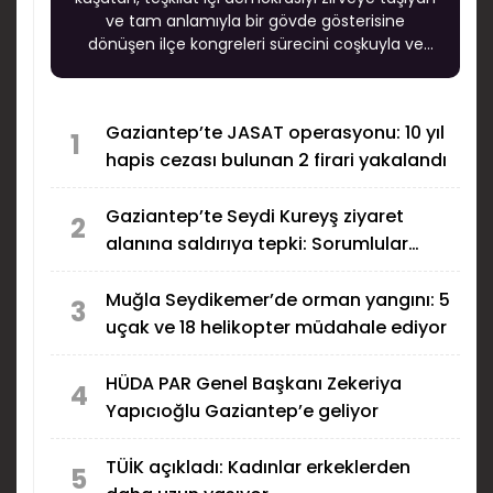
ve tam anlamıyla bir gövde gösterisine
dönüşen ilçe kongreleri sürecini coşkuyla ve
büyük bir başarıyla tamamladı.
Gaziantep’te JASAT operasyonu: 10 yıl
1
hapis cezası bulunan 2 firari yakalandı
Gaziantep’te Seydi Kureyş ziyaret
2
alanına saldırıya tepki: Sorumlular
bulunsun!
Muğla Seydikemer’de orman yangını: 5
3
uçak ve 18 helikopter müdahale ediyor
HÜDA PAR Genel Başkanı Zekeriya
4
Yapıcıoğlu Gaziantep’e geliyor
TÜİK açıkladı: Kadınlar erkeklerden
5