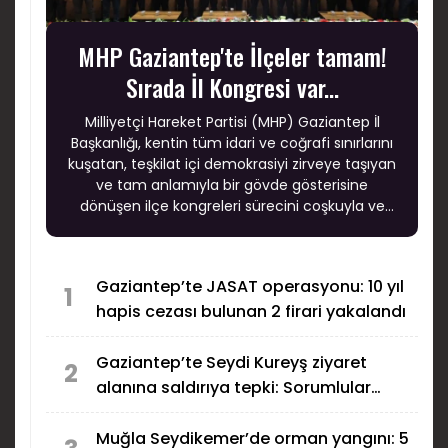
MHP Gaziantep'te İlçeler tamam!
Sırada İl Kongresi var...
Milliyetçi Hareket Partisi (MHP) Gaziantep İl
Başkanlığı, kentin tüm idari ve coğrafi sınırlarını
kuşatan, teşkilat içi demokrasiyi zirveye taşıyan
ve tam anlamıyla bir gövde gösterisine
dönüşen ilçe kongreleri sürecini coşkuyla ve
büyük bir başarıyla tamamladı.
Gaziantep’te JASAT operasyonu: 10 yıl
1
hapis cezası bulunan 2 firari yakalandı
Gaziantep’te Seydi Kureyş ziyaret
2
alanına saldırıya tepki: Sorumlular
bulunsun!
Muğla Seydikemer’de orman yangını: 5