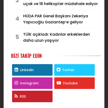
3
uçak ve 18 helikopter müdahale ediyor
HÜDA PAR Genel Başkanı Zekeriya
4
Yapıcıoğlu Gaziantep’e geliyor
TÜİK açıkladı: Kadınlar erkeklerden
5
daha uzun yaşıyor
BIZI TAKIP EDIN
Linkedin
Twitter
Instagram
Youtube
RSS