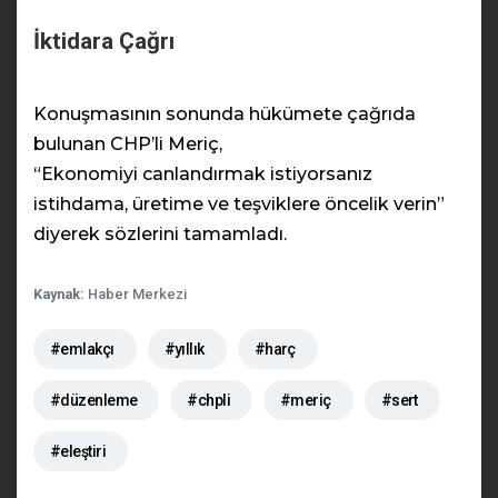
İktidara Çağrı
Konuşmasının sonunda hükümete çağrıda
bulunan CHP’li Meriç,
“Ekonomiyi canlandırmak istiyorsanız
istihdama, üretime ve teşviklere öncelik verin”
diyerek sözlerini tamamladı.
Kaynak:
Haber Merkezi
#emlakçı
#yıllık
#harç
#düzenleme
#chpli
#meriç
#sert
#eleştiri