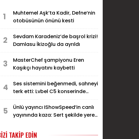
Muhtemel Aşk’ta Kadir, Defne’nin
1
otobüsünün önünü kesti
Sevdam Karadeniz’de başrol krizi!
2
Damlasu İkizoğlu da ayrıldı
MasterChef şampiyonu Eren
3
Kaşıkçı hayatını kaybetti
Ses sistemini beğenmedi, sahneyi
4
terk etti: Lvbel C5 konserinde
gerginlik
Ünlü yayıncı IShowSpeed’in canlı
5
yayınında kaza: Sert şekilde yere
düştü
BIZI TAKIP EDIN