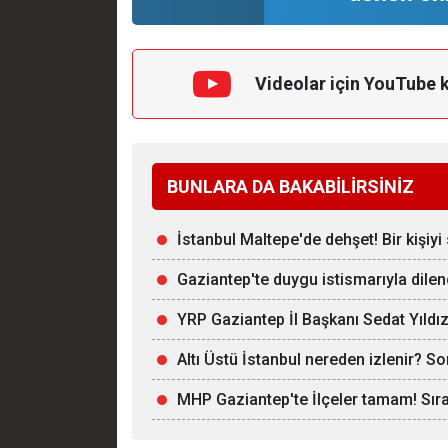
Videolar için YouTube 
BUNLARA DA BAKABİLİRSİNİZ
İstanbul Maltepe'de dehşet! Bir kişiy
Gaziantep'te duygu istismarıyla dilenci
YRP Gaziantep İl Başkanı Sedat Yıldı
Altı Üstü İstanbul nereden izlenir? S
MHP Gaziantep'te İlçeler tamam! Sırad