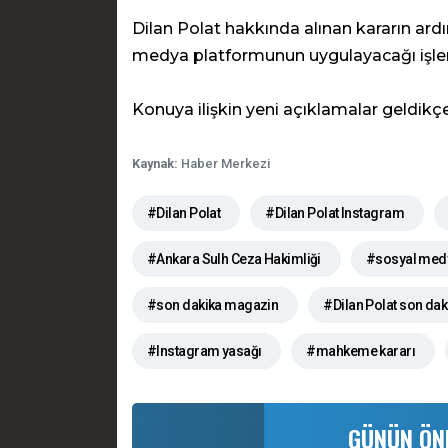
Dilan Polat hakkında alınan kararın ar
medya platformunun uygulayacağı işlem
Konuya ilişkin yeni açıklamalar geldik
Kaynak:
Haber Merkezi
#Dilan Polat
#Dilan Polat Instagram
#Ankara Sulh Ceza Hakimliği
#sosyal med
#son dakika magazin
#Dilan Polat son dak
#Instagram yasağı
#mahkeme kararı
GÜNÜN ÖN