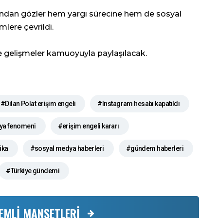
dından gözler hem yargı sürecine hem de sosyal
lere çevrildi.
çe gelişmeler kamuoyuyla paylaşılacak.
#Dilan Polat erişim engeli
#Instagram hesabı kapatıldı
ya fenomeni
#erişim engeli kararı
ika
#sosyal medya haberleri
#gündem haberleri
#Türkiye gündemi
EMLİ MANŞETLERİ