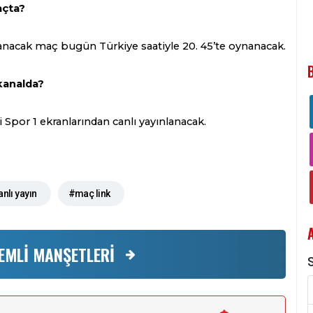
açta?
nanacak maç bugün Türkiye saatiyle 20. 45’te oynanacak.
kanalda?
 Spor 1 ekranlarından canlı yayınlanacak.
nlı yayın
#maç link
EMLİ MANŞETLERİ
S