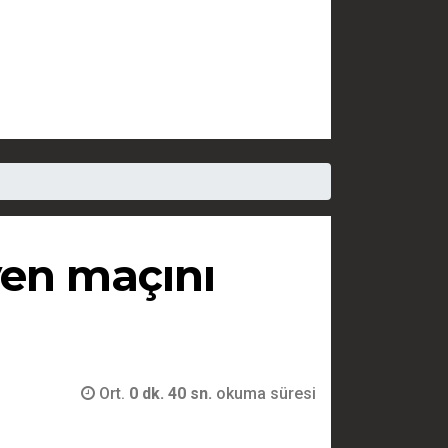
ven maçını
Ort.
0 dk. 40 sn.
okuma süresi