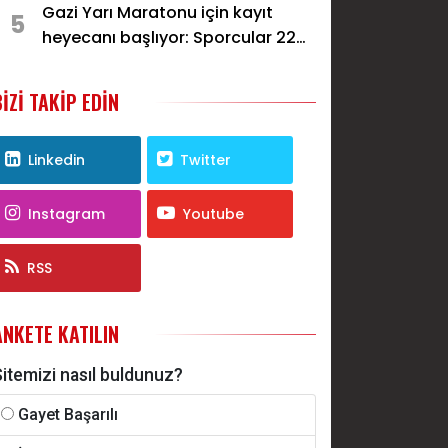
Gazi Yarı Maratonu için kayıt
5
heyecanı başlıyor: Sporcular 22
Kasım’da Gaziantep’te koşacak
BIZI TAKIP EDIN
Linkedin
Twitter
Instagram
Youtube
RSS
ANKETE KATILIN
itemizi nasıl buldunuz?
Gayet Başarılı