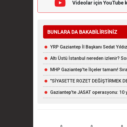
Videolar için YouTube 
BUNLARA DA BAKABİLİRSİNİZ
YRP Gaziantep İl Başkanı Sedat Yıldı
Altı Üstü İstanbul nereden izlenir? S
MHP Gaziantep'te İlçeler tamam! Sırad
"SİYASETTE ROZET DEĞİŞTİRMEK DE
Gaziantep’te JASAT operasyonu: 10 yı
0
0
0