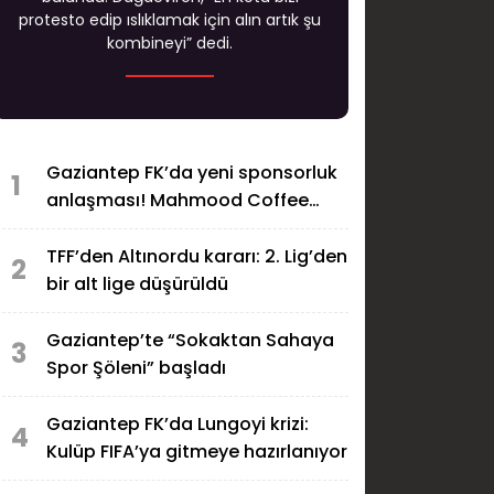
protesto edip ıslıklamak için alın artık şu
kombineyi” dedi.
Gaziantep FK’da yeni sponsorluk
1
anlaşması! Mahmood Coffee
formaya geliyor
TFF’den Altınordu kararı: 2. Lig’den
2
bir alt lige düşürüldü
Gaziantep’te “Sokaktan Sahaya
3
Spor Şöleni” başladı
Gaziantep FK’da Lungoyi krizi:
4
Kulüp FIFA’ya gitmeye hazırlanıyor