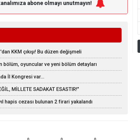
kanalımıza
abone olmayı unutmayın!
z'dan KKM çıkışı! Bu düzen değişmeli
on bölüm, oyuncular ve yeni bölüm detayları
a İl Kongresi var...
ĞİL, MİLLETE SADAKAT ESASTIR!"
l hapis cezası bulunan 2 firari yakalandı
0
0
0