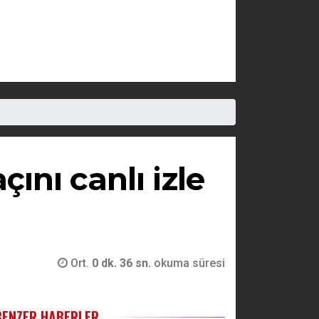
nı canlı izle
Ort.
0 dk. 36 sn.
okuma süresi
BENZER HABERLER