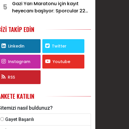
Gazi Yarı Maratonu için kayıt
5
heyecanı başlıyor: Sporcular 22
Kasım’da Gaziantep’te koşacak
BIZI TAKIP EDIN
Linkedin
Twitter
Instagram
Youtube
RSS
ANKETE KATILIN
itemizi nasıl buldunuz?
Gayet Başarılı