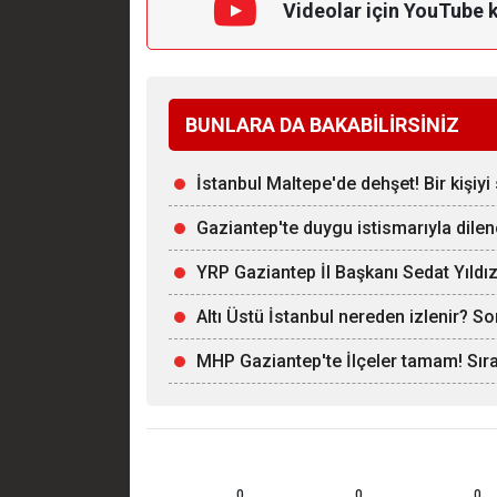
Videolar için YouTube 
BUNLARA DA BAKABİLİRSİNİZ
İstanbul Maltepe'de dehşet! Bir kişiy
Gaziantep'te duygu istismarıyla dilenci
YRP Gaziantep İl Başkanı Sedat Yıldı
Altı Üstü İstanbul nereden izlenir? S
MHP Gaziantep'te İlçeler tamam! Sırad
0
0
0