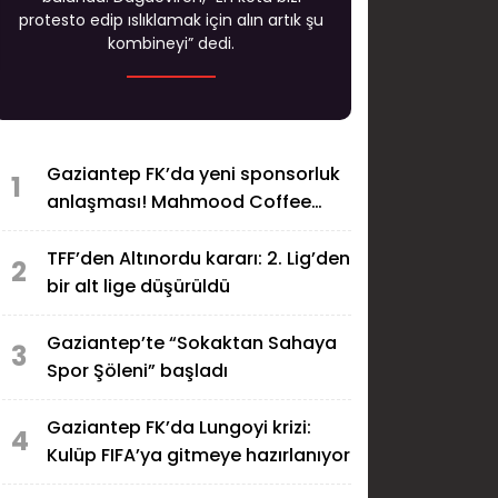
protesto edip ıslıklamak için alın artık şu
kombineyi” dedi.
Gaziantep FK’da yeni sponsorluk
1
anlaşması! Mahmood Coffee
formaya geliyor
TFF’den Altınordu kararı: 2. Lig’den
2
bir alt lige düşürüldü
Gaziantep’te “Sokaktan Sahaya
3
Spor Şöleni” başladı
Gaziantep FK’da Lungoyi krizi:
4
Kulüp FIFA’ya gitmeye hazırlanıyor