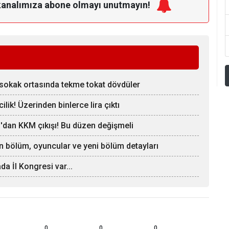
kanalımıza
abone olmayı unutmayın!
i sokak ortasında tekme tokat dövdüler
lik! Üzerinden binlerce lira çıktı
z'dan KKM çıkışı! Bu düzen değişmeli
on bölüm, oyuncular ve yeni bölüm detayları
a İl Kongresi var...
0
0
0