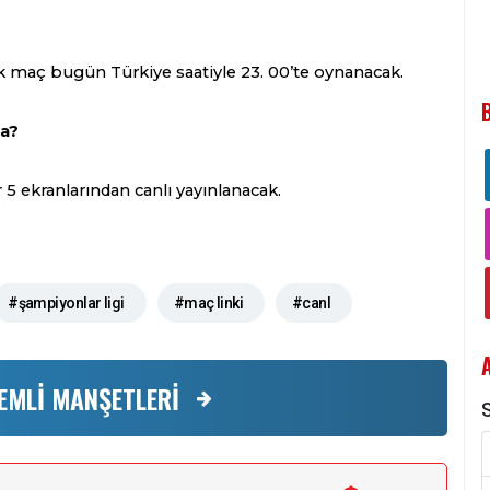
 maç bugün Türkiye saatiyle 23. 00’te oynanacak.
a?
 ekranlarından canlı yayınlanacak.
#şampiyonlar ligi
#maç linki
#canl
EMLİ MANŞETLERİ
S