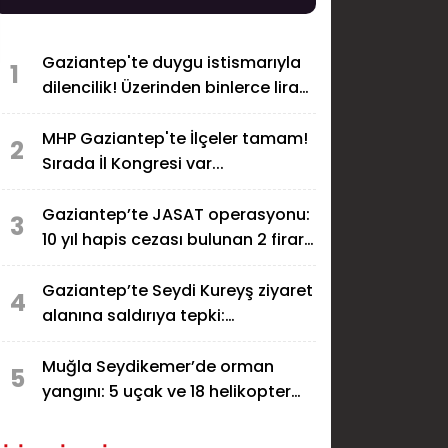
Gaziantep'te duygu istismarıyla
1
dilencilik! Üzerinden binlerce lira
çıktı
MHP Gaziantep'te İlçeler tamam!
2
Sırada İl Kongresi var...
Gaziantep’te JASAT operasyonu:
3
10 yıl hapis cezası bulunan 2 firari
yakalandı
Gaziantep’te Seydi Kureyş ziyaret
4
alanına saldırıya tepki:
Sorumlular bulunsun!
Muğla Seydikemer’de orman
5
yangını: 5 uçak ve 18 helikopter
müdahale ediyor