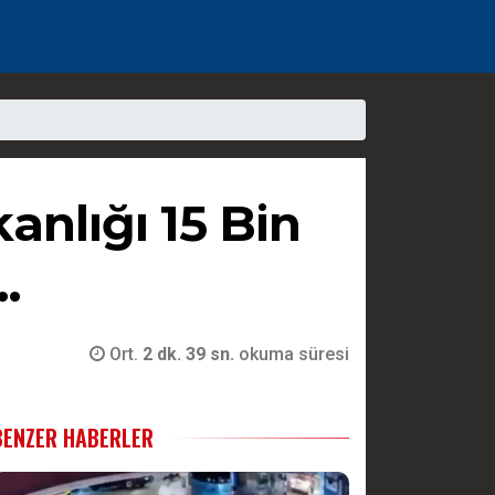
kanlığı 15 Bin
.
Ort.
2 dk. 39 sn.
okuma süresi
BENZER HABERLER