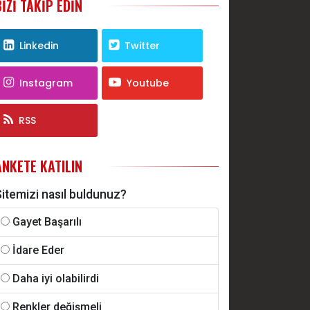
BIZI TAKIP EDIN
Linkedin
Twitter
Instagram
Youtube
RSS
ANKETE KATILIN
itemizi nasıl buldunuz?
Gayet Başarılı
İdare Eder
Daha iyi olabilirdi
Renkler değişmeli