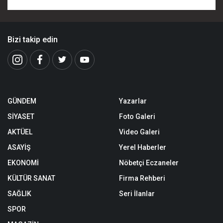
Zaman Fırlayacak!"
Şoku: Sakın Panik
İşte O Şok Senaryo!
Yapmayın!
Bizi takip edin
GÜNDEM
Yazarlar
SİYASET
Foto Galeri
AKTÜEL
Video Galeri
ASAYİŞ
Yerel Haberler
EKONOMİ
Nöbetçi Eczaneler
KÜLTÜR SANAT
Firma Rehberi
SAĞLIK
Seri İlanlar
SPOR