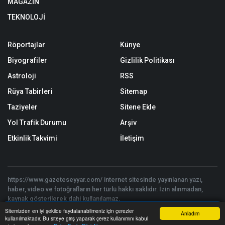
MAGAZİN
TEKNOLOJİ
Röportajlar
Künye
Biyografiler
Gizlilik Politikası
Astroloji
RSS
Rüya Tabirleri
Sitemap
Taziyeler
Sitene Ekle
Yol Trafik Durumu
Arşiv
Etkinlik Takvimi
İletişim
https://www.gazeteseyyar.com/ internet sitesinde yayınlanan yazı,
haber, video ve fotoğrafların her türlü hakkı saklıdır. İzin alınmadan,
kaynak gösterilerek dahi kullanılamaz.
Copyright © 2026 Gazete Seyyar - Tüm hakları saklıdır. | Yazılım:
Sitemizden en iyi şekilde faydalanabilmeniz için çerezler
Anladım
Onemsoft
kullanılmaktadır. Bu siteye giriş yaparak çerez kullanımını kabul
Anasayfa
Yazarlar
Haber Ara
İhbar Hattı
Menu