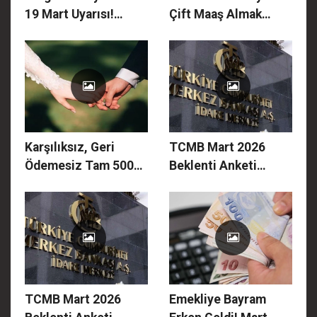
19 Mart Uyarısı!
Çift Maaş Almak
Arefe Günü PTT ve
Mümkün mü? İşte
Kargolar Açık mı?
Kendi Maaşınızın
Saat 12.30 Detayına
Yanına Ek Gelir
Dikkat!
Bağlatmanın
Formülü!
Karşılıksız, Geri
TCMB Mart 2026
Ödemesiz Tam 500
Beklenti Anketi
Bin TL! Evlilik
Açıklandı! Dolar
Hazırlığındaki
Düşüyor, Enflasyon
Gençlere Dev Müjde:
Tırmanıyor: İşte Yıl
Başvurular Bugün
Sonu Beklenen O
Açıldı!
Rakamlar!
TCMB Mart 2026
Emekliye Bayram