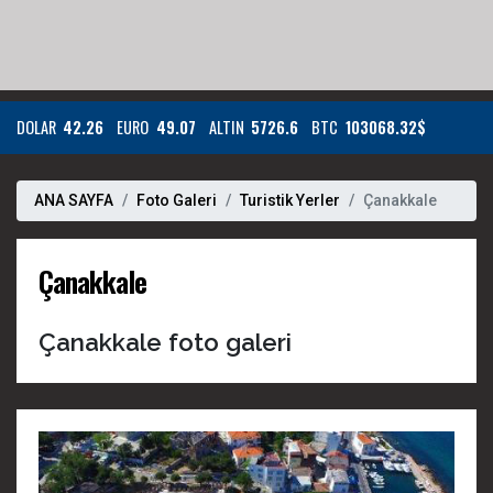
DOLAR
42.26
EURO
49.07
ALTIN
5726.6
BTC
103068.32$
ANA SAYFA
Foto Galeri
Turistik Yerler
Çanakkale
Çanakkale
Çanakkale foto galeri