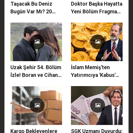
Taşacak Bu Deniz
Doktor Başka Hayatta
Bugün Var Mı? 20
Yeni Bölüm Fragmanı
Mart Cuma TRT 1
İzle! İnan İçin Geri
Yayın Akışında
Dönüş Yok: Ilgaz Eski
Sürpriz Değişiklik!
Dostunu Ateşe Attı!
Uzak Şehir 54. Bölüm
İslam Memiş'ten
İzle! Boran ve Cihan
Yatırımcıya 'Kabus'
Arasında Büyük
Uyarısı! Altın
Savaş: Alya’nın
Fiyatlarında 6.000
Gözyaşları Mardin’i
Dolar Sonrası Büyük
Yakacak
Çöküş: İşte O Kritik
Tarih!
Kargo Bekleyenlere
SGK Uzmanı Duyurdu: