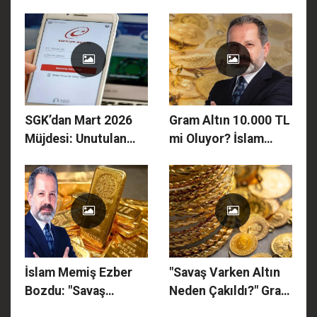
Serhat'ı Bitirdi: Melek
Hamburglu’nun
Kardeşlik Sırrına
Elindeki Sır Ceylan ve
Adım Adım
Haydar Ali’yi Yakacak
Yaklaşıyor!"
mı?
SGK’dan Mart 2026
Gram Altın 10.000 TL
Müjdesi: Unutulan
mi Oluyor? İslam
Paralar İade Ediliyor!
Memiş Savaş Sonrası
25 Bin TL’ye Kadar
İçin Hedef Verdi:
Ödeme Alabilirsiniz!
"Altın Hala Ucuz!"
İslam Memiş Ezber
"Savaş Varken Altın
Bozdu: "Savaş
Neden Çakıldı?" Gram
Bittiğinde Altın Asıl O
Altında 7.178 TL