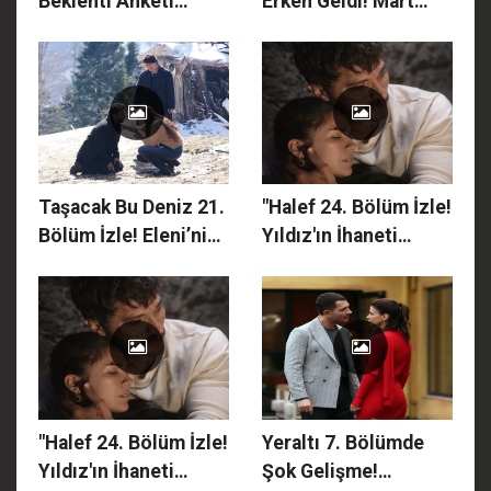
Beklenti Anketi
Erken Geldi! Mart
Açıklandı! Dolar
2026 Maaş ve
Düşüyor, Enflasyon
İkramiye Ödeme
Tırmanıyor: İşte Yıl
Günleri Açıklandı:
Sonu Beklenen O
Yarın İlk Grup Alıyor!
Rakamlar!
Taşacak Bu Deniz 21.
"Halef 24. Bölüm İzle!
Bölüm İzle! Eleni’nin
Yıldız'ın İhaneti
Sırrı Patladı, Esme
Serhat'ı Bitirdi: Melek
Öyle Bir Şey İstedi
Kardeşlik Sırrına
Ki... Yer Yerinden
Adım Adım
Oynayacak!
Yaklaşıyor!"
"Halef 24. Bölüm İzle!
Yeraltı 7. Bölümde
Yıldız'ın İhaneti
Şok Gelişme!